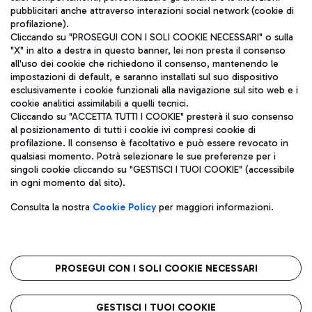
pubblicitari anche attraverso interazioni social network (cookie di
profilazione).
Cliccando su "PROSEGUI CON I SOLI COOKIE NECESSARI" o sulla
"X" in alto a destra in questo banner, lei non presta il consenso
all'uso dei cookie che richiedono il consenso, mantenendo le
impostazioni di default, e saranno installati sul suo dispositivo
esclusivamente i cookie funzionali alla navigazione sul sito web e i
Aeroporti di Roma S.p.A. - Società soggetta a direzione e
cookie analitici assimilabili a quelli tecnici.
coordinamento di Mundys S.p.A.
Cliccando su "ACCETTA TUTTI I COOKIE" presterà il suo consenso
al posizionamento di tutti i cookie ivi compresi cookie di
Codice fiscale e Registro delle Imprese di Roma 13032990155 P.
profilazione. Il consenso è facoltativo e può essere revocato in
IVA 06572251004
qualsiasi momento. Potrà selezionare le sue preferenze per i
Capitale sociale 62.224.743,00 int. vers.
singoli cookie cliccando su "GESTISCI I TUOI COOKIE" (accessibile
Sede legale: Via Pier Paolo Racchetti 1 - 00054 Fiumicino (RM)
in ogni momento dal sito).
telefono +39 06 65951
Privacy policy
Note legali
Consulta la nostra
Cookie Policy
per maggiori informazioni.
Mappa sito
Accessibilità
Roma FCO
L'aeroporto stellato
PROSEGUI CON I SOLI COOKIE NECESSARI
QUALITÀ
SOSTENIBILITÀ
INNOVAZIONE
GESTISCI I TUOI COOKIE