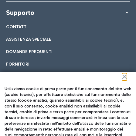
Supporto
CONTATTI
ASSISTENZA SPECIALE
DOMANDE FREQUENTI
FORNITORI
Seguici sui social
Utilizziamo cookie di prima parte per il funzionamento del sito web
(cookie tecnici), per effettuare statistiche sul funzionamento dello
stesso (cookie analitici, quando assimilabili ai cookie tecnici), e,
con il suo consenso, cookie analitici non assimilabili ai cookie
tecnici, cookie di prima e terza parte per comprendere i contenuti
di suo interesse; inviarle messaggi commerciali in linea con le sue
TRAVEL JOURNAL
preferenze manifestate nell'ambito dell'utilizzo delle funzionalità e
della navigazione in rete; effettuare analisi e monitoraggio dei
ITA
suoi comportamenti; personalizzare gli annunci e le inserzioni