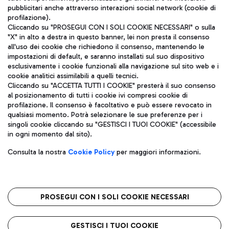
pubblicitari anche attraverso interazioni social network (cookie di
profilazione).
Cliccando su "PROSEGUI CON I SOLI COOKIE NECESSARI" o sulla
"X" in alto a destra in questo banner, lei non presta il consenso
all'uso dei cookie che richiedono il consenso, mantenendo le
impostazioni di default, e saranno installati sul suo dispositivo
esclusivamente i cookie funzionali alla navigazione sul sito web e i
Aeroporti di Roma S.p.A. - Società soggetta a direzione e
cookie analitici assimilabili a quelli tecnici.
coordinamento di Mundys S.p.A.
Cliccando su "ACCETTA TUTTI I COOKIE" presterà il suo consenso
al posizionamento di tutti i cookie ivi compresi cookie di
Codice fiscale e Registro delle Imprese di Roma 13032990155 P.
profilazione. Il consenso è facoltativo e può essere revocato in
IVA 06572251004
qualsiasi momento. Potrà selezionare le sue preferenze per i
Capitale sociale 62.224.743,00 int. vers.
singoli cookie cliccando su "GESTISCI I TUOI COOKIE" (accessibile
Sede legale: Via Pier Paolo Racchetti 1 - 00054 Fiumicino (RM)
in ogni momento dal sito).
telefono +39 06 65951
Privacy policy
Note legali
Consulta la nostra
Cookie Policy
per maggiori informazioni.
Mappa sito
Accessibilità
Roma FCO
L'aeroporto stellato
PROSEGUI CON I SOLI COOKIE NECESSARI
QUALITÀ
SOSTENIBILITÀ
INNOVAZIONE
GESTISCI I TUOI COOKIE