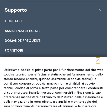
Supporto
CONTATTI
ASSISTENZA SPECIALE
DOMANDE FREQUENTI
FORNITORI
Seguici sui social
Utilizziamo cookie di prima parte per il funzionamento del sito web
(cookie tecnici), per effettuare statistiche sul funzionamento dello
stesso (cookie analitici, quando assimilabili ai cookie tecnici), e,
con il suo consenso, cookie analitici non assimilabili ai cookie
tecnici, cookie di prima e terza parte per comprendere i contenuti
di suo interesse; inviarle messaggi commerciali in linea con le sue
TRAVEL JOURNAL
preferenze manifestate nell'ambito dell'utilizzo delle funzionalità e
della navigazione in rete; effettuare analisi e monitoraggio dei
ITA
suoi comportamenti; personalizzare gli annunci e le inserzioni