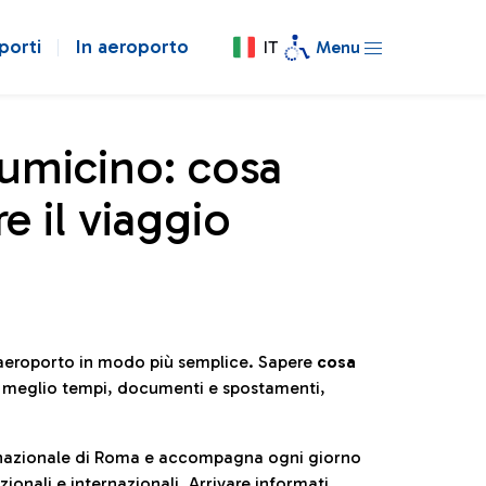
porti
In aeroporto
IT
Menu
iumicino: cosa
e il viaggio
l’aeroporto in modo più semplice. Sapere
cosa
e meglio tempi, documenti e spostamenti,
ternazionale di Roma e accompagna ogni giorno
ionali e internazionali. Arrivare informati