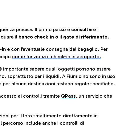
quenza precisa. Il primo passo è
consultare i
iduare il
banco check-in o il gate di riferimento.
-in
e con l’eventuale consegna del bagaglio. Per
icip
o
come funziona il check-in in aeroporto.
è importante sapere quali oggetti possono essere
o, soprattutto per i liquidi. A Fiumicino sono in uso
 per alcune destinazioni restano regole specifiche.
accesso ai controlli tramite
QPass
,
un servizio che
ioni per il
loro smaltimento direttamente in
il percorso include anche i controlli di