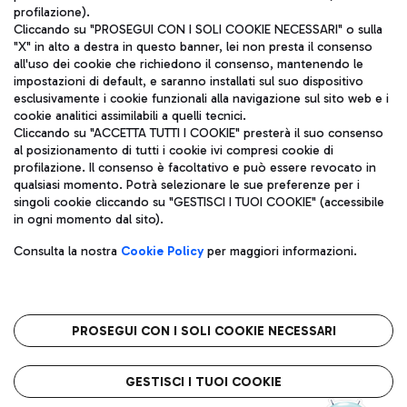
profilazione).
Cliccando su "PROSEGUI CON I SOLI COOKIE NECESSARI" o sulla
"X" in alto a destra in questo banner, lei non presta il consenso
all'uso dei cookie che richiedono il consenso, mantenendo le
impostazioni di default, e saranno installati sul suo dispositivo
esclusivamente i cookie funzionali alla navigazione sul sito web e i
Aeroporti di Roma S.p.A. - Società soggetta a direzione e
cookie analitici assimilabili a quelli tecnici.
coordinamento di Mundys S.p.A.
Cliccando su "ACCETTA TUTTI I COOKIE" presterà il suo consenso
al posizionamento di tutti i cookie ivi compresi cookie di
Codice fiscale e Registro delle Imprese di Roma 13032990155 P.
profilazione. Il consenso è facoltativo e può essere revocato in
IVA 06572251004
qualsiasi momento. Potrà selezionare le sue preferenze per i
Capitale sociale 62.224.743,00 int. vers.
singoli cookie cliccando su "GESTISCI I TUOI COOKIE" (accessibile
Sede legale: Via Pier Paolo Racchetti 1 - 00054 Fiumicino (RM)
in ogni momento dal sito).
telefono +39 06 65951
Privacy policy
Note legali
Consulta la nostra
Cookie Policy
per maggiori informazioni.
Mappa sito
Accessibilità
Roma FCO
L'aeroporto stellato
PROSEGUI CON I SOLI COOKIE NECESSARI
QUALITÀ
SOSTENIBILITÀ
INNOVAZIONE
GESTISCI I TUOI COOKIE