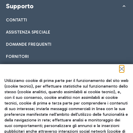
Supporto
CONTATTI
ASSISTENZA SPECIALE
DOMANDE FREQUENTI
FORNITORI
Seguici sui social
Utilizziamo cookie di prima parte per il funzionamento del sito web
(cookie tecnici), per effettuare statistiche sul funzionamento dello
stesso (cookie analitici, quando assimilabili ai cookie tecnici), e,
con il suo consenso, cookie analitici non assimilabili ai cookie
tecnici, cookie di prima e terza parte per comprendere i contenuti
di suo interesse; inviarle messaggi commerciali in linea con le sue
TRAVEL JOURNAL
preferenze manifestate nell'ambito dell'utilizzo delle funzionalità e
della navigazione in rete; effettuare analisi e monitoraggio dei
ITA
suoi comportamenti; personalizzare gli annunci e le inserzioni
pubblicitari anche attraverso interazioni social network (cookie di