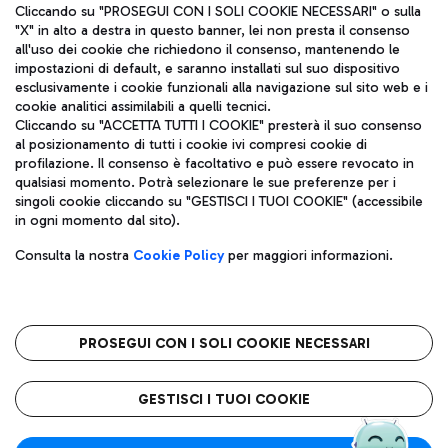
Cliccando su "PROSEGUI CON I SOLI COOKIE NECESSARI" o sulla
"X" in alto a destra in questo banner, lei non presta il consenso
all'uso dei cookie che richiedono il consenso, mantenendo le
impostazioni di default, e saranno installati sul suo dispositivo
esclusivamente i cookie funzionali alla navigazione sul sito web e i
Aeroporti di Roma S.p.A. - Società soggetta a direzione e
cookie analitici assimilabili a quelli tecnici.
coordinamento di Mundys S.p.A.
Cliccando su "ACCETTA TUTTI I COOKIE" presterà il suo consenso
al posizionamento di tutti i cookie ivi compresi cookie di
Codice fiscale e Registro delle Imprese di Roma 13032990155 P.
profilazione. Il consenso è facoltativo e può essere revocato in
IVA 06572251004
qualsiasi momento. Potrà selezionare le sue preferenze per i
Capitale sociale 62.224.743,00 int. vers.
singoli cookie cliccando su "GESTISCI I TUOI COOKIE" (accessibile
Sede legale: Via Pier Paolo Racchetti 1 - 00054 Fiumicino (RM)
in ogni momento dal sito).
telefono +39 06 65951
Privacy policy
Note legali
Consulta la nostra
Cookie Policy
per maggiori informazioni.
Mappa sito
Accessibilità
Roma FCO
L'aeroporto stellato
PROSEGUI CON I SOLI COOKIE NECESSARI
QUALITÀ
SOSTENIBILITÀ
INNOVAZIONE
GESTISCI I TUOI COOKIE