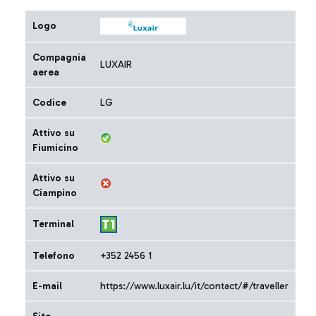
Logo
Compagnia
LUXAIR
aerea
Codice
LG
Attivo su
Fiumicino
Attivo su
Ciampino
Terminal
Telefono
+352 2456 1
E-mail
https://www.luxair.lu/it/contact/#/traveller