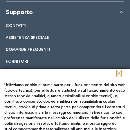
Supporto
CONTATTI
ASSISTENZA SPECIALE
DOMANDE FREQUENTI
FORNITORI
Seguici sui social
Utilizziamo cookie di prima parte per il funzionamento del sito web
(cookie tecnici), per effettuare statistiche sul funzionamento dello
stesso (cookie analitici, quando assimilabili ai cookie tecnici), e,
con il suo consenso, cookie analitici non assimilabili ai cookie
tecnici, cookie di prima e terza parte per comprendere i contenuti
di suo interesse; inviarle messaggi commerciali in linea con le sue
TRAVEL JOURNAL
preferenze manifestate nell'ambito dell'utilizzo delle funzionalità e
della navigazione in rete; effettuare analisi e monitoraggio dei
ITA
suoi comportamenti; personalizzare gli annunci e le inserzioni