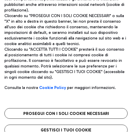
pubblicitari anche attraverso interazioni social network (cookie di
profilazione).
Cliccando su "PROSEGUI CON I SOLI COOKIE NECESSARI" o sulla
"X" in alto a destra in questo banner, lei non presta il consenso
all'uso dei cookie che richiedono il consenso, mantenendo le
impostazioni di default, e saranno installati sul suo dispositivo
esclusivamente i cookie funzionali alla navigazione sul sito web e i
Aeroporti di Roma S.p.A. - Società soggetta a direzione e
cookie analitici assimilabili a quelli tecnici.
coordinamento di Mundys S.p.A.
Cliccando su "ACCETTA TUTTI I COOKIE" presterà il suo consenso
al posizionamento di tutti i cookie ivi compresi cookie di
Codice fiscale e Registro delle Imprese di Roma 13032990155 P.
profilazione. Il consenso è facoltativo e può essere revocato in
IVA 06572251004
qualsiasi momento. Potrà selezionare le sue preferenze per i
Capitale sociale 62.224.743,00 int. vers.
singoli cookie cliccando su "GESTISCI I TUOI COOKIE" (accessibile
Sede legale: Via Pier Paolo Racchetti 1 - 00054 Fiumicino (RM)
in ogni momento dal sito).
telefono +39 06 65951
Privacy policy
Note legali
Consulta la nostra
Cookie Policy
per maggiori informazioni.
Mappa sito
Accessibilità
Roma FCO
L'aeroporto stellato
PROSEGUI CON I SOLI COOKIE NECESSARI
QUALITÀ
SOSTENIBILITÀ
INNOVAZIONE
GESTISCI I TUOI COOKIE