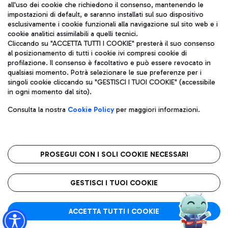
all'uso dei cookie che richiedono il consenso, mantenendo le
impostazioni di default, e saranno installati sul suo dispositivo
esclusivamente i cookie funzionali alla navigazione sul sito web e i
Aeroporti di Roma S.p.A. - Società soggetta a direzione e
cookie analitici assimilabili a quelli tecnici.
coordinamento di Mundys S.p.A.
Cliccando su "ACCETTA TUTTI I COOKIE" presterà il suo consenso
al posizionamento di tutti i cookie ivi compresi cookie di
Codice fiscale e Registro delle Imprese di Roma 13032990155 P.
profilazione. Il consenso è facoltativo e può essere revocato in
IVA 06572251004
qualsiasi momento. Potrà selezionare le sue preferenze per i
Capitale sociale 62.224.743,00 int. vers.
singoli cookie cliccando su "GESTISCI I TUOI COOKIE" (accessibile
Sede legale: Via Pier Paolo Racchetti 1 - 00054 Fiumicino (RM)
in ogni momento dal sito).
telefono +39 06 65951
Privacy policy
Note legali
Consulta la nostra
Cookie Policy
per maggiori informazioni.
Mappa sito
Accessibilità
Roma FCO
L'aeroporto stellato
PROSEGUI CON I SOLI COOKIE NECESSARI
QUALITÀ
SOSTENIBILITÀ
INNOVAZIONE
GESTISCI I TUOI COOKIE
ACCETTA TUTTI I COOKIE