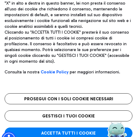
"X" in alto a destra in questo banner, lei non presta il consenso
all'uso dei cookie che richiedono il consenso, mantenendo le
impostazioni di default, e saranno installati sul suo dispositivo
esclusivamente i cookie funzionali alla navigazione sul sito web e i
Aeroporti di Roma S.p.A. - Società soggetta a direzione e
cookie analitici assimilabili a quelli tecnici.
coordinamento di Mundys S.p.A.
Cliccando su "ACCETTA TUTTI I COOKIE" presterà il suo consenso
al posizionamento di tutti i cookie ivi compresi cookie di
Codice fiscale e Registro delle Imprese di Roma 13032990155 P.
profilazione. Il consenso è facoltativo e può essere revocato in
IVA 06572251004
qualsiasi momento. Potrà selezionare le sue preferenze per i
Capitale sociale 62.224.743,00 int. vers.
singoli cookie cliccando su "GESTISCI I TUOI COOKIE" (accessibile
Sede legale: Via Pier Paolo Racchetti 1 - 00054 Fiumicino (RM)
in ogni momento dal sito).
telefono +39 06 65951
Privacy policy
Note legali
Consulta la nostra
Cookie Policy
per maggiori informazioni.
Mappa sito
Accessibilità
Roma FCO
L'aeroporto stellato
PROSEGUI CON I SOLI COOKIE NECESSARI
QUALITÀ
SOSTENIBILITÀ
INNOVAZIONE
GESTISCI I TUOI COOKIE
ACCETTA TUTTI I COOKIE