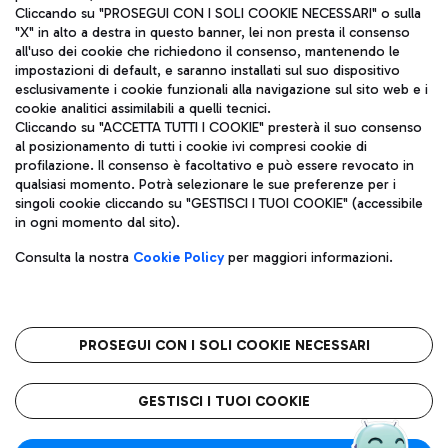
Cliccando su "PROSEGUI CON I SOLI COOKIE NECESSARI" o sulla
"X" in alto a destra in questo banner, lei non presta il consenso
all'uso dei cookie che richiedono il consenso, mantenendo le
impostazioni di default, e saranno installati sul suo dispositivo
esclusivamente i cookie funzionali alla navigazione sul sito web e i
Aeroporti di Roma S.p.A. - Società soggetta a direzione e
cookie analitici assimilabili a quelli tecnici.
coordinamento di Mundys S.p.A.
Cliccando su "ACCETTA TUTTI I COOKIE" presterà il suo consenso
al posizionamento di tutti i cookie ivi compresi cookie di
Codice fiscale e Registro delle Imprese di Roma 13032990155 P.
profilazione. Il consenso è facoltativo e può essere revocato in
IVA 06572251004
qualsiasi momento. Potrà selezionare le sue preferenze per i
Capitale sociale 62.224.743,00 int. vers.
singoli cookie cliccando su "GESTISCI I TUOI COOKIE" (accessibile
Sede legale: Via Pier Paolo Racchetti 1 - 00054 Fiumicino (RM)
in ogni momento dal sito).
telefono +39 06 65951
Privacy policy
Note legali
Consulta la nostra
Cookie Policy
per maggiori informazioni.
Mappa sito
Accessibilità
Roma FCO
L'aeroporto stellato
PROSEGUI CON I SOLI COOKIE NECESSARI
QUALITÀ
SOSTENIBILITÀ
INNOVAZIONE
GESTISCI I TUOI COOKIE