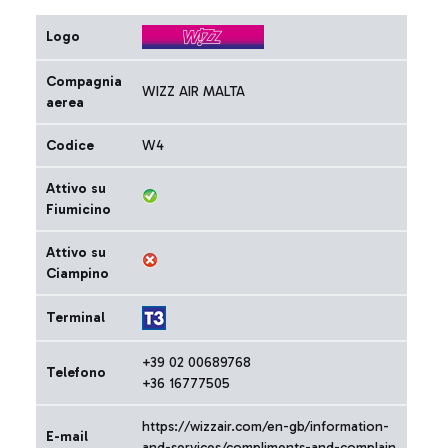
Logo
Compagnia
WIZZ AIR MALTA
aerea
Codice
W4
Attivo su
Fiumicino
Attivo su
Ciampino
Terminal
+39 02 00689768
Telefono
+36 16777505
https://wizzair.com/en-gb/information-
E-mail
and-services/compliments-and-complain