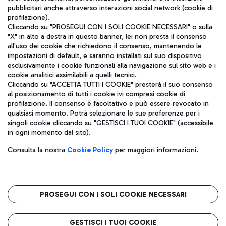
pubblicitari anche attraverso interazioni social network (cookie di
profilazione).
Cliccando su "PROSEGUI CON I SOLI COOKIE NECESSARI" o sulla
"X" in alto a destra in questo banner, lei non presta il consenso
all'uso dei cookie che richiedono il consenso, mantenendo le
impostazioni di default, e saranno installati sul suo dispositivo
esclusivamente i cookie funzionali alla navigazione sul sito web e i
Aeroporti di Roma S.p.A. - Società soggetta a direzione e
cookie analitici assimilabili a quelli tecnici.
coordinamento di Mundys S.p.A.
Cliccando su "ACCETTA TUTTI I COOKIE" presterà il suo consenso
al posizionamento di tutti i cookie ivi compresi cookie di
Codice fiscale e Registro delle Imprese di Roma 13032990155 P.
profilazione. Il consenso è facoltativo e può essere revocato in
IVA 06572251004
qualsiasi momento. Potrà selezionare le sue preferenze per i
Capitale sociale 62.224.743,00 int. vers.
singoli cookie cliccando su "GESTISCI I TUOI COOKIE" (accessibile
Sede legale: Via Pier Paolo Racchetti 1 - 00054 Fiumicino (RM)
in ogni momento dal sito).
telefono +39 06 65951
Privacy policy
Note legali
Consulta la nostra
Cookie Policy
per maggiori informazioni.
Mappa sito
Accessibilità
Roma FCO
L'aeroporto stellato
PROSEGUI CON I SOLI COOKIE NECESSARI
QUALITÀ
SOSTENIBILITÀ
INNOVAZIONE
GESTISCI I TUOI COOKIE