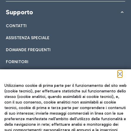
Supporto
CONTATTI
ASSISTENZA SPECIALE
DOMANDE FREQUENTI
FORNITORI
Seguici sui social
Utilizziamo cookie di prima parte per il funzionamento del sito web
(cookie tecnici), per effettuare statistiche sul funzionamento dello
stesso (cookie analitici, quando assimilabili ai cookie tecnici), e,
con il suo consenso, cookie analitici non assimilabili ai cookie
tecnici, cookie di prima e terza parte per comprendere i contenuti
di suo interesse; inviarle messaggi commerciali in linea con le sue
TRAVEL JOURNAL
preferenze manifestate nell'ambito dell'utilizzo delle funzionalità e
della navigazione in rete; effettuare analisi e monitoraggio dei
ITA
suoi comportamenti; personalizzare gli annunci e le inserzioni