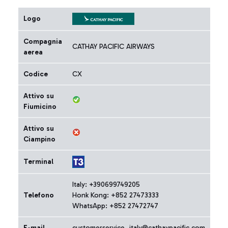
Logo
Compagnia
CATHAY PACIFIC AIRWAYS
aerea
Codice
CX
Attivo su
Fiumicino
Attivo su
Ciampino
Terminal
Italy: +390699749205
Telefono
Honk Kong: +852 27473333
WhatsApp: +852 27472747
E-mail
customerservice_italy@cathaypacific.com