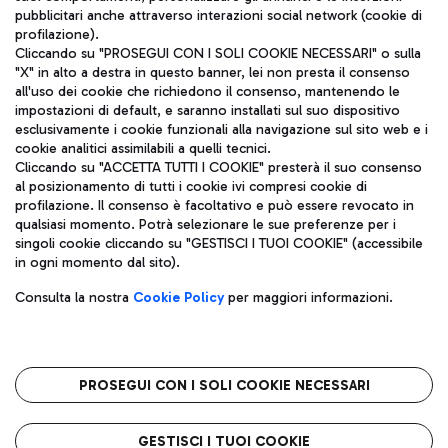
pubblicitari anche attraverso interazioni social network (cookie di
profilazione).
Cliccando su "PROSEGUI CON I SOLI COOKIE NECESSARI" o sulla
"X" in alto a destra in questo banner, lei non presta il consenso
all'uso dei cookie che richiedono il consenso, mantenendo le
impostazioni di default, e saranno installati sul suo dispositivo
esclusivamente i cookie funzionali alla navigazione sul sito web e i
Aeroporti di Roma S.p.A. - Società soggetta a direzione e
cookie analitici assimilabili a quelli tecnici.
coordinamento di Mundys S.p.A.
Cliccando su "ACCETTA TUTTI I COOKIE" presterà il suo consenso
al posizionamento di tutti i cookie ivi compresi cookie di
Codice fiscale e Registro delle Imprese di Roma 13032990155 P.
profilazione. Il consenso è facoltativo e può essere revocato in
IVA 06572251004
qualsiasi momento. Potrà selezionare le sue preferenze per i
Capitale sociale 62.224.743,00 int. vers.
singoli cookie cliccando su "GESTISCI I TUOI COOKIE" (accessibile
Sede legale: Via Pier Paolo Racchetti 1 - 00054 Fiumicino (RM)
in ogni momento dal sito).
telefono +39 06 65951
Privacy policy
Note legali
Consulta la nostra
Cookie Policy
per maggiori informazioni.
Mappa sito
Accessibilità
Roma FCO
L'aeroporto stellato
PROSEGUI CON I SOLI COOKIE NECESSARI
QUALITÀ
SOSTENIBILITÀ
INNOVAZIONE
GESTISCI I TUOI COOKIE