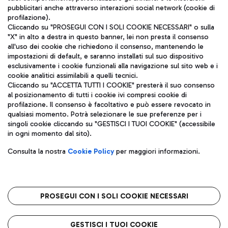
pubblicitari anche attraverso interazioni social network (cookie di
profilazione).
Cliccando su "PROSEGUI CON I SOLI COOKIE NECESSARI" o sulla
"X" in alto a destra in questo banner, lei non presta il consenso
all'uso dei cookie che richiedono il consenso, mantenendo le
impostazioni di default, e saranno installati sul suo dispositivo
esclusivamente i cookie funzionali alla navigazione sul sito web e i
Aeroporti di Roma S.p.A. - Società soggetta a direzione e
cookie analitici assimilabili a quelli tecnici.
coordinamento di Mundys S.p.A.
Cliccando su "ACCETTA TUTTI I COOKIE" presterà il suo consenso
al posizionamento di tutti i cookie ivi compresi cookie di
Codice fiscale e Registro delle Imprese di Roma 13032990155 P.
profilazione. Il consenso è facoltativo e può essere revocato in
IVA 06572251004
qualsiasi momento. Potrà selezionare le sue preferenze per i
Capitale sociale 62.224.743,00 int. vers.
singoli cookie cliccando su "GESTISCI I TUOI COOKIE" (accessibile
Sede legale: Via Pier Paolo Racchetti 1 - 00054 Fiumicino (RM)
in ogni momento dal sito).
telefono +39 06 65951
Privacy policy
Note legali
Consulta la nostra
Cookie Policy
per maggiori informazioni.
Mappa sito
Accessibilità
Roma FCO
L'aeroporto stellato
PROSEGUI CON I SOLI COOKIE NECESSARI
QUALITÀ
SOSTENIBILITÀ
INNOVAZIONE
GESTISCI I TUOI COOKIE