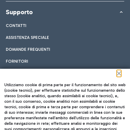
Supporto
CONTATTI
ASSISTENZA SPECIALE
DOMANDE FREQUENTI
FORNITORI
Seguici sui social
Utilizziamo cookie di prima parte per il funzionamento del sito web
(cookie tecnici), per effettuare statistiche sul funzionamento dello
stesso (cookie analitici, quando assimilabili ai cookie tecnici), e,
con il suo consenso, cookie analitici non assimilabili ai cookie
tecnici, cookie di prima e terza parte per comprendere i contenuti
di suo interesse; inviarle messaggi commerciali in linea con le sue
TRAVEL JOURNAL
preferenze manifestate nell'ambito dell'utilizzo delle funzionalità e
della navigazione in rete; effettuare analisi e monitoraggio dei
ITA
suoi comportamenti; personalizzare gli annunci e le inserzioni