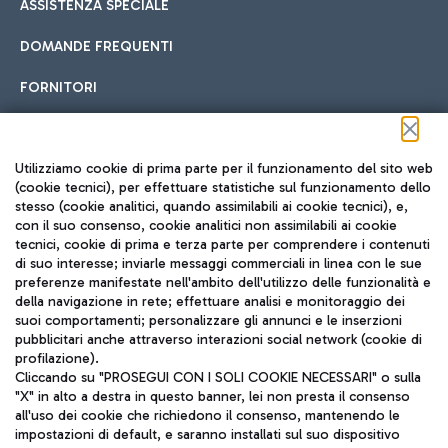
ASSISTENZA SPECIALE
DOMANDE FREQUENTI
FORNITORI
Seguici sui social
Utilizziamo cookie di prima parte per il funzionamento del sito web
(cookie tecnici), per effettuare statistiche sul funzionamento dello
stesso (cookie analitici, quando assimilabili ai cookie tecnici), e,
con il suo consenso, cookie analitici non assimilabili ai cookie
tecnici, cookie di prima e terza parte per comprendere i contenuti
di suo interesse; inviarle messaggi commerciali in linea con le sue
TRAVEL JOURNAL
preferenze manifestate nell'ambito dell'utilizzo delle funzionalità e
della navigazione in rete; effettuare analisi e monitoraggio dei
ITA
suoi comportamenti; personalizzare gli annunci e le inserzioni
pubblicitari anche attraverso interazioni social network (cookie di
profilazione).
Cliccando su "PROSEGUI CON I SOLI COOKIE NECESSARI" o sulla
"X" in alto a destra in questo banner, lei non presta il consenso
all'uso dei cookie che richiedono il consenso, mantenendo le
impostazioni di default, e saranno installati sul suo dispositivo