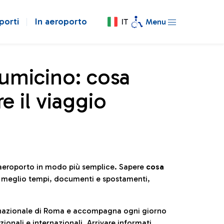
porti
In aeroporto
IT
Menu
iumicino: cosa
e il viaggio
l’aeroporto in modo più semplice. Sapere
cosa
e meglio tempi, documenti e spostamenti,
ternazionale di Roma e accompagna ogni giorno
ionali e internazionali. Arrivare informati