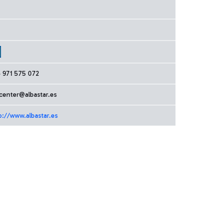
 971 575 072
lcenter@albastar.es
p://www.albastar.es