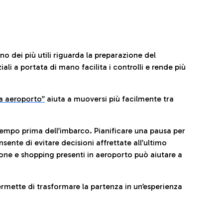
no dei più utili riguarda la preparazione del
li a portata di mano facilita i controlli e rende più
da aeroporto”
a
iuta a muoversi più facilmente tra
tempo prima dell’imbarco. Pianificare una pausa per
sente di evitare decisioni affrettate all’ultimo
one e shopping presenti in aeroporto può aiutare a
ermette di trasformare la partenza in un’esperienza