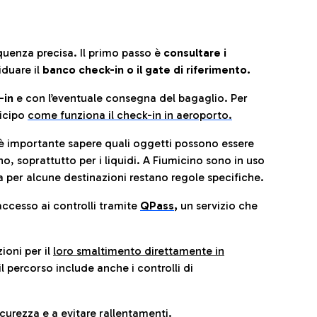
quenza precisa. Il primo passo è
consultare i
iduare il
banco check-in o il gate di riferimento.
-in
e con l’eventuale consegna del bagaglio. Per
icip
o
come funziona il check-in in aeroporto.
è importante sapere quali oggetti possono essere
o, soprattutto per i liquidi. A Fiumicino sono in uso
 per alcune destinazioni restano regole specifiche.
accesso ai controlli tramite
QPass
,
un servizio che
ioni per il
loro smaltimento direttamente in
il percorso include anche i controlli di
urezza e a evitare rallentamenti.