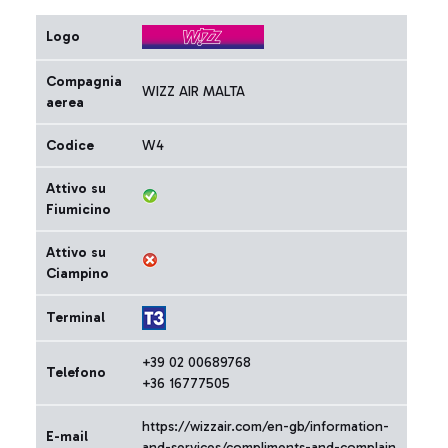
Logo
Compagnia
WIZZ AIR MALTA
aerea
Codice
W4
Attivo su
Fiumicino
Attivo su
Ciampino
Terminal
+39 02 00689768
Telefono
+36 16777505
https://wizzair.com/en-gb/information-
E-mail
and-services/compliments-and-complain