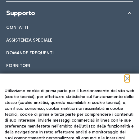
Supporto
CONTATTI
ASSISTENZA SPECIALE
DOMANDE FREQUENTI
FORNITORI
Seguici sui social
Utilizziamo cookie di prima parte per il funzionamento del sito web
(cookie tecnici), per effettuare statistiche sul funzionamento dello
stesso (cookie analitici, quando assimilabili ai cookie tecnici), e,
con il suo consenso, cookie analitici non assimilabili ai cookie
tecnici, cookie di prima e terza parte per comprendere i contenuti
di suo interesse; inviarle messaggi commerciali in linea con le sue
TRAVEL JOURNAL
preferenze manifestate nell'ambito dell'utilizzo delle funzionalità e
della navigazione in rete; effettuare analisi e monitoraggio dei
ITA
suoi comportamenti; personalizzare gli annunci e le inserzioni