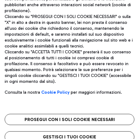
pubblicitari anche attraverso interazioni social network (cookie di
profilazione).
Cliccando su "PROSEGUI CON I SOLI COOKIE NECESSARI" o sulla
"X" in alto a destra in questo banner, lei non presta il consenso
all'uso dei cookie che richiedono il consenso, mantenendo le
impostazioni di default, e saranno installati sul suo dispositivo
esclusivamente i cookie funzionali alla navigazione sul sito web e i
Aeroporti di Roma S.p.A. - Società soggetta a direzione e
cookie analitici assimilabili a quelli tecnici.
coordinamento di Mundys S.p.A.
Cliccando su "ACCETTA TUTTI I COOKIE" presterà il suo consenso
al posizionamento di tutti i cookie ivi compresi cookie di
Codice fiscale e Registro delle Imprese di Roma 13032990155 P.
profilazione. Il consenso è facoltativo e può essere revocato in
IVA 06572251004
qualsiasi momento. Potrà selezionare le sue preferenze per i
Capitale sociale 62.224.743,00 int. vers.
singoli cookie cliccando su "GESTISCI I TUOI COOKIE" (accessibile
Sede legale: Via Pier Paolo Racchetti 1 - 00054 Fiumicino (RM)
in ogni momento dal sito).
telefono +39 06 65951
Privacy policy
Note legali
Consulta la nostra
Cookie Policy
per maggiori informazioni.
Mappa sito
Accessibilità
Roma FCO
L'aeroporto stellato
PROSEGUI CON I SOLI COOKIE NECESSARI
QUALITÀ
SOSTENIBILITÀ
INNOVAZIONE
GESTISCI I TUOI COOKIE