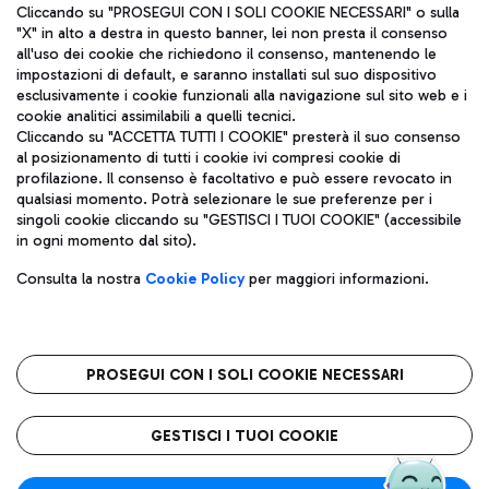
Cliccando su "PROSEGUI CON I SOLI COOKIE NECESSARI" o sulla
"X" in alto a destra in questo banner, lei non presta il consenso
all'uso dei cookie che richiedono il consenso, mantenendo le
impostazioni di default, e saranno installati sul suo dispositivo
esclusivamente i cookie funzionali alla navigazione sul sito web e i
Aeroporti di Roma S.p.A. - Società soggetta a direzione e
cookie analitici assimilabili a quelli tecnici.
coordinamento di Mundys S.p.A.
Cliccando su "ACCETTA TUTTI I COOKIE" presterà il suo consenso
al posizionamento di tutti i cookie ivi compresi cookie di
Codice fiscale e Registro delle Imprese di Roma 13032990155 P.
profilazione. Il consenso è facoltativo e può essere revocato in
IVA 06572251004
qualsiasi momento. Potrà selezionare le sue preferenze per i
Capitale sociale 62.224.743,00 int. vers.
singoli cookie cliccando su "GESTISCI I TUOI COOKIE" (accessibile
Sede legale: Via Pier Paolo Racchetti 1 - 00054 Fiumicino (RM)
in ogni momento dal sito).
telefono +39 06 65951
Privacy policy
Note legali
Consulta la nostra
Cookie Policy
per maggiori informazioni.
Mappa sito
Accessibilità
Roma FCO
L'aeroporto stellato
PROSEGUI CON I SOLI COOKIE NECESSARI
QUALITÀ
SOSTENIBILITÀ
INNOVAZIONE
GESTISCI I TUOI COOKIE