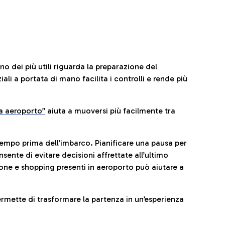
no dei più utili riguarda la preparazione del
li a portata di mano facilita i controlli e rende più
da aeroporto”
a
iuta a muoversi più facilmente tra
tempo prima dell’imbarco. Pianificare una pausa per
sente di evitare decisioni affrettate all’ultimo
one e shopping presenti in aeroporto può aiutare a
ermette di trasformare la partenza in un’esperienza