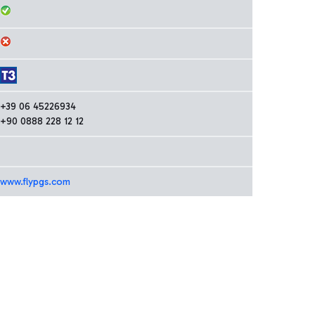
+39 06 45226934
+90 0888 228 12 12
www.flypgs.com