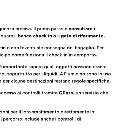
quenza precisa. Il primo passo è
consultare i
iduare il
banco check-in o il gate di riferimento.
-in
e con l’eventuale consegna del bagaglio. Per
icip
o
come funziona il check-in in aeroporto.
è importante sapere quali oggetti possono essere
o, soprattutto per i liquidi. A Fiumicino sono in uso
 per alcune destinazioni restano regole specifiche.
accesso ai controlli tramite
QPass
,
un servizio che
ioni per il
loro smaltimento direttamente in
il percorso include anche i controlli di