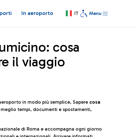
porti
In aeroporto
IT
Menu
iumicino: cosa
e il viaggio
l’aeroporto in modo più semplice. Sapere
cosa
e meglio tempi, documenti e spostamenti,
ternazionale di Roma e accompagna ogni giorno
ionali e internazionali. Arrivare informati