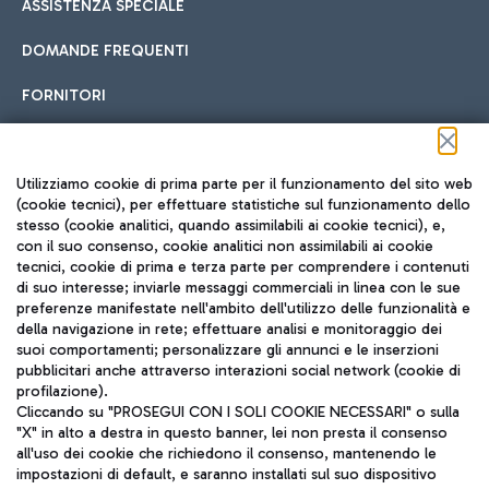
ASSISTENZA SPECIALE
DOMANDE FREQUENTI
FORNITORI
Seguici sui social
Utilizziamo cookie di prima parte per il funzionamento del sito web
(cookie tecnici), per effettuare statistiche sul funzionamento dello
stesso (cookie analitici, quando assimilabili ai cookie tecnici), e,
con il suo consenso, cookie analitici non assimilabili ai cookie
tecnici, cookie di prima e terza parte per comprendere i contenuti
di suo interesse; inviarle messaggi commerciali in linea con le sue
TRAVEL JOURNAL
preferenze manifestate nell'ambito dell'utilizzo delle funzionalità e
della navigazione in rete; effettuare analisi e monitoraggio dei
ITA
suoi comportamenti; personalizzare gli annunci e le inserzioni
pubblicitari anche attraverso interazioni social network (cookie di
profilazione).
Cliccando su "PROSEGUI CON I SOLI COOKIE NECESSARI" o sulla
"X" in alto a destra in questo banner, lei non presta il consenso
all'uso dei cookie che richiedono il consenso, mantenendo le
impostazioni di default, e saranno installati sul suo dispositivo