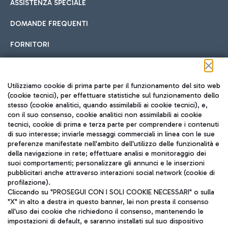
ASSISTENZA SPECIALE
DOMANDE FREQUENTI
FORNITORI
Seguici sui social
Utilizziamo cookie di prima parte per il funzionamento del sito web
(cookie tecnici), per effettuare statistiche sul funzionamento dello
stesso (cookie analitici, quando assimilabili ai cookie tecnici), e,
con il suo consenso, cookie analitici non assimilabili ai cookie
tecnici, cookie di prima e terza parte per comprendere i contenuti
di suo interesse; inviarle messaggi commerciali in linea con le sue
TRAVEL JOURNAL
preferenze manifestate nell'ambito dell'utilizzo delle funzionalità e
della navigazione in rete; effettuare analisi e monitoraggio dei
ITA
suoi comportamenti; personalizzare gli annunci e le inserzioni
pubblicitari anche attraverso interazioni social network (cookie di
profilazione).
Cliccando su "PROSEGUI CON I SOLI COOKIE NECESSARI" o sulla
"X" in alto a destra in questo banner, lei non presta il consenso
all'uso dei cookie che richiedono il consenso, mantenendo le
impostazioni di default, e saranno installati sul suo dispositivo