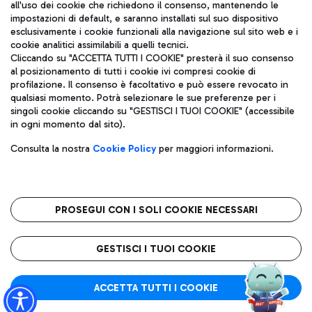
all'uso dei cookie che richiedono il consenso, mantenendo le
impostazioni di default, e saranno installati sul suo dispositivo
esclusivamente i cookie funzionali alla navigazione sul sito web e i
Aeroporti di Roma S.p.A. - Società soggetta a direzione e
cookie analitici assimilabili a quelli tecnici.
coordinamento di Mundys S.p.A.
Cliccando su "ACCETTA TUTTI I COOKIE" presterà il suo consenso
al posizionamento di tutti i cookie ivi compresi cookie di
Codice fiscale e Registro delle Imprese di Roma 13032990155 P.
profilazione. Il consenso è facoltativo e può essere revocato in
IVA 06572251004
qualsiasi momento. Potrà selezionare le sue preferenze per i
Capitale sociale 62.224.743,00 int. vers.
singoli cookie cliccando su "GESTISCI I TUOI COOKIE" (accessibile
Sede legale: Via Pier Paolo Racchetti 1 - 00054 Fiumicino (RM)
in ogni momento dal sito).
telefono +39 06 65951
Privacy policy
Note legali
Consulta la nostra
Cookie Policy
per maggiori informazioni.
Mappa sito
Accessibilità
Roma FCO
L'aeroporto stellato
PROSEGUI CON I SOLI COOKIE NECESSARI
QUALITÀ
SOSTENIBILITÀ
INNOVAZIONE
GESTISCI I TUOI COOKIE
ACCETTA TUTTI I COOKIE