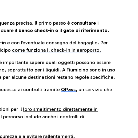
quenza precisa. Il primo passo è
consultare i
iduare il
banco check-in o il gate di riferimento.
-in
e con l’eventuale consegna del bagaglio. Per
icip
o
come funziona il check-in in aeroporto.
è importante sapere quali oggetti possono essere
o, soprattutto per i liquidi. A Fiumicino sono in uso
 per alcune destinazioni restano regole specifiche.
accesso ai controlli tramite
QPass
,
un servizio che
ioni per il
loro smaltimento direttamente in
il percorso include anche i controlli di
urezza e a evitare rallentamenti.