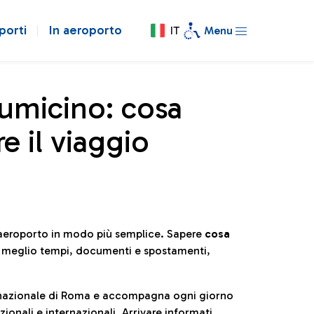
porti
In aeroporto
IT
Menu
iumicino: cosa
e il viaggio
l’aeroporto in modo più semplice. Sapere
cosa
e meglio tempi, documenti e spostamenti,
ternazionale di Roma e accompagna ogni giorno
ionali e internazionali. Arrivare informati