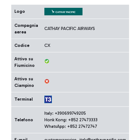
Logo
Compagnia
CATHAY PACIFIC AIRWAYS
aerea
Codice
CX
Attivo su
Fiumicino
Attivo su
Ciampino
Terminal
Italy: +390699749205
Telefono
Honk Kong: +852 27473333
WhatsApp: +852 27472747
E-mail
customerservice_italy@cathaypacific.com