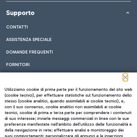
Supporto
CONTATTI
ASSISTENZA SPECIALE
DOMANDE FREQUENTI
FORNITORI
Seguici sui social
Utilizziamo cookie di prima parte per il funzionamento del sito web
(cookie tecnici), per effettuare statistiche sul funzionamento dello
stesso (cookie analitici, quando assimilabili ai cookie tecnici), e,
con il suo consenso, cookie analitici non assimilabili ai cookie
tecnici, cookie di prima e terza parte per comprendere i contenuti
di suo interesse; inviarle messaggi commerciali in linea con le sue
TRAVEL JOURNAL
preferenze manifestate nell'ambito dell'utilizzo delle funzionalità e
della navigazione in rete; effettuare analisi e monitoraggio dei
ITA
suoi comportamenti; personalizzare gli annunci e le inserzioni