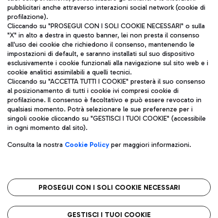
pubblicitari anche attraverso interazioni social network (cookie di
profilazione).
Cliccando su "PROSEGUI CON I SOLI COOKIE NECESSARI" o sulla
"X" in alto a destra in questo banner, lei non presta il consenso
all'uso dei cookie che richiedono il consenso, mantenendo le
impostazioni di default, e saranno installati sul suo dispositivo
esclusivamente i cookie funzionali alla navigazione sul sito web e i
Aeroporti di Roma S.p.A. - Società soggetta a direzione e
cookie analitici assimilabili a quelli tecnici.
coordinamento di Mundys S.p.A.
Cliccando su "ACCETTA TUTTI I COOKIE" presterà il suo consenso
al posizionamento di tutti i cookie ivi compresi cookie di
Codice fiscale e Registro delle Imprese di Roma 13032990155 P.
profilazione. Il consenso è facoltativo e può essere revocato in
IVA 06572251004
qualsiasi momento. Potrà selezionare le sue preferenze per i
Capitale sociale 62.224.743,00 int. vers.
singoli cookie cliccando su "GESTISCI I TUOI COOKIE" (accessibile
Sede legale: Via Pier Paolo Racchetti 1 - 00054 Fiumicino (RM)
in ogni momento dal sito).
telefono +39 06 65951
Privacy policy
Note legali
Consulta la nostra
Cookie Policy
per maggiori informazioni.
Mappa sito
Accessibilità
Roma FCO
L'aeroporto stellato
PROSEGUI CON I SOLI COOKIE NECESSARI
QUALITÀ
SOSTENIBILITÀ
INNOVAZIONE
GESTISCI I TUOI COOKIE