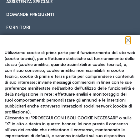
ASSISTENZA SPECIALE
DOMANDE FREQUENTI
FORNITORI
Seguici sui social
Utilizziamo cookie di prima parte per il funzionamento del sito web
(cookie tecnici), per effettuare statistiche sul funzionamento dello
stesso (cookie analitici, quando assimilabili ai cookie tecnici), e,
con il suo consenso, cookie analitici non assimilabili ai cookie
tecnici, cookie di prima e terza parte per comprendere i contenuti
di suo interesse; inviarle messaggi commerciali in linea con le sue
TRAVEL JOURNAL
preferenze manifestate nell'ambito dell'utilizzo delle funzionalità e
della navigazione in rete; effettuare analisi e monitoraggio dei
ITA
suoi comportamenti; personalizzare gli annunci e le inserzioni
pubblicitari anche attraverso interazioni social network (cookie di
profilazione).
Cliccando su "PROSEGUI CON I SOLI COOKIE NECESSARI" o sulla
"X" in alto a destra in questo banner, lei non presta il consenso
all'uso dei cookie che richiedono il consenso, mantenendo le
impostazioni di default, e saranno installati sul suo dispositivo