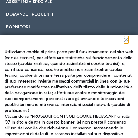
ASSISTENZA SPECIALE
DOMANDE FREQUENTI
FORNITORI
Seguici sui social
Utilizziamo cookie di prima parte per il funzionamento del sito web
(cookie tecnici), per effettuare statistiche sul funzionamento dello
stesso (cookie analitici, quando assimilabili ai cookie tecnici), e,
con il suo consenso, cookie analitici non assimilabili ai cookie
tecnici, cookie di prima e terza parte per comprendere i contenuti
di suo interesse; inviarle messaggi commerciali in linea con le sue
TRAVEL JOURNAL
preferenze manifestate nell'ambito dell'utilizzo delle funzionalità e
della navigazione in rete; effettuare analisi e monitoraggio dei
ITA
suoi comportamenti; personalizzare gli annunci e le inserzioni
pubblicitari anche attraverso interazioni social network (cookie di
profilazione).
Cliccando su "PROSEGUI CON I SOLI COOKIE NECESSARI" o sulla
"X" in alto a destra in questo banner, lei non presta il consenso
all'uso dei cookie che richiedono il consenso, mantenendo le
impostazioni di default, e saranno installati sul suo dispositivo