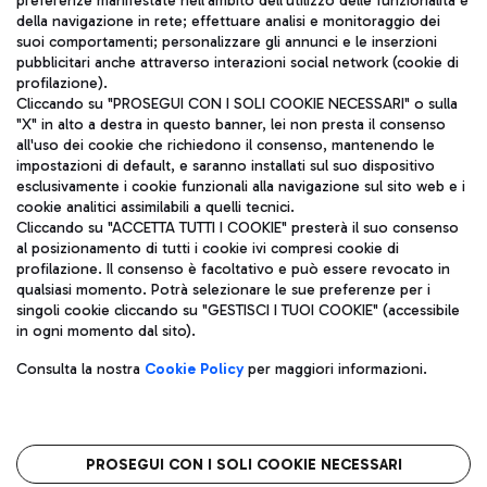
preferenze manifestate nell'ambito dell'utilizzo delle funzionalità e
della navigazione in rete; effettuare analisi e monitoraggio dei
ITA
suoi comportamenti; personalizzare gli annunci e le inserzioni
pubblicitari anche attraverso interazioni social network (cookie di
profilazione).
Cliccando su "PROSEGUI CON I SOLI COOKIE NECESSARI" o sulla
"X" in alto a destra in questo banner, lei non presta il consenso
all'uso dei cookie che richiedono il consenso, mantenendo le
impostazioni di default, e saranno installati sul suo dispositivo
esclusivamente i cookie funzionali alla navigazione sul sito web e i
Aeroporti di Roma S.p.A. - Società soggetta a direzione e
cookie analitici assimilabili a quelli tecnici.
coordinamento di Mundys S.p.A.
Cliccando su "ACCETTA TUTTI I COOKIE" presterà il suo consenso
al posizionamento di tutti i cookie ivi compresi cookie di
Codice fiscale e Registro delle Imprese di Roma 13032990155 P.
profilazione. Il consenso è facoltativo e può essere revocato in
IVA 06572251004
qualsiasi momento. Potrà selezionare le sue preferenze per i
Capitale sociale 62.224.743,00 int. vers.
singoli cookie cliccando su "GESTISCI I TUOI COOKIE" (accessibile
Sede legale: Via Pier Paolo Racchetti 1 - 00054 Fiumicino (RM)
in ogni momento dal sito).
telefono +39 06 65951
Privacy policy
Note legali
Consulta la nostra
Cookie Policy
per maggiori informazioni.
Mappa sito
Accessibilità
Roma FCO
L'aeroporto stellato
PROSEGUI CON I SOLI COOKIE NECESSARI