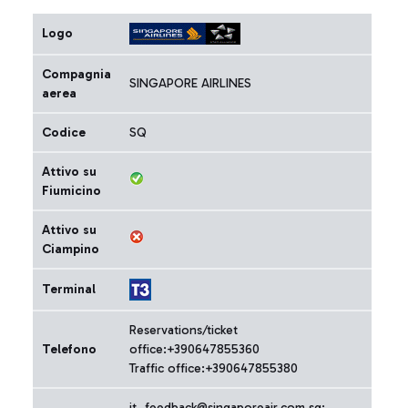
Logo
Compagnia
SINGAPORE AIRLINES
aerea
Codice
SQ
Attivo su
Fiumicino
Attivo su
Ciampino
Terminal
Reservations/ticket
Telefono
office:+390647855360
Traffic office:+390647855380
it_feedback@singaporeair.com.sg;