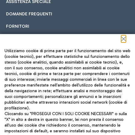
ASSISTENZA SPECIALE
DOMANDE FREQUENTI
FORNITORI
Seguici sui social
Utilizziamo cookie di prima parte per il funzionamento del sito web
(cookie tecnici), per effettuare statistiche sul funzionamento dello
stesso (cookie analitici, quando assimilabili ai cookie tecnici), e,
con il suo consenso, cookie analitici non assimilabili ai cookie
tecnici, cookie di prima e terza parte per comprendere i contenuti
di suo interesse; inviarle messaggi commerciali in linea con le sue
TRAVEL JOURNAL
preferenze manifestate nell'ambito dell'utilizzo delle funzionalità e
della navigazione in rete; effettuare analisi e monitoraggio dei
ITA
suoi comportamenti; personalizzare gli annunci e le inserzioni
pubblicitari anche attraverso interazioni social network (cookie di
profilazione).
Cliccando su "PROSEGUI CON I SOLI COOKIE NECESSARI" o sulla
"X" in alto a destra in questo banner, lei non presta il consenso
all'uso dei cookie che richiedono il consenso, mantenendo le
impostazioni di default, e saranno installati sul suo dispositivo