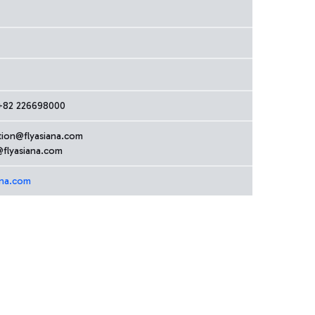
 +82 226698000
tion@flyasiana.com
@flyasiana.com
iana.com