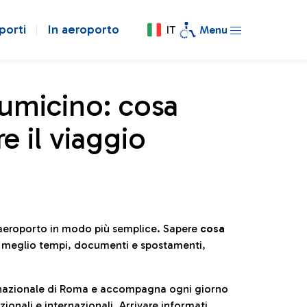
porti
In aeroporto
IT
Menu
iumicino: cosa
e il viaggio
l’aeroporto in modo più semplice. Sapere
cosa
e meglio tempi, documenti e spostamenti,
ternazionale di Roma e accompagna ogni giorno
ionali e internazionali. Arrivare informati