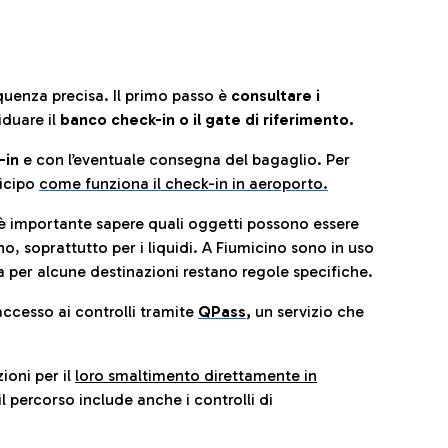
quenza precisa. Il primo passo è
consultare i
iduare il
banco check-in o il gate di riferimento.
-in
e con l’eventuale consegna del bagaglio. Per
icip
o
come funziona il check-in in aeroporto.
è importante sapere quali oggetti possono essere
o, soprattutto per i liquidi. A Fiumicino sono in uso
 per alcune destinazioni restano regole specifiche.
accesso ai controlli tramite
QPass
,
un servizio che
ioni per il
loro smaltimento direttamente in
il percorso include anche i controlli di