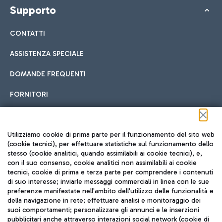
Supporto
CONTATTI
ASSISTENZA SPECIALE
DOMANDE FREQUENTI
FORNITORI
Seguici sui social
Utilizziamo cookie di prima parte per il funzionamento del sito web
(cookie tecnici), per effettuare statistiche sul funzionamento dello
stesso (cookie analitici, quando assimilabili ai cookie tecnici), e,
con il suo consenso, cookie analitici non assimilabili ai cookie
tecnici, cookie di prima e terza parte per comprendere i contenuti
di suo interesse; inviarle messaggi commerciali in linea con le sue
TRAVEL JOURNAL
preferenze manifestate nell'ambito dell'utilizzo delle funzionalità e
della navigazione in rete; effettuare analisi e monitoraggio dei
ITA
suoi comportamenti; personalizzare gli annunci e le inserzioni
pubblicitari anche attraverso interazioni social network (cookie di