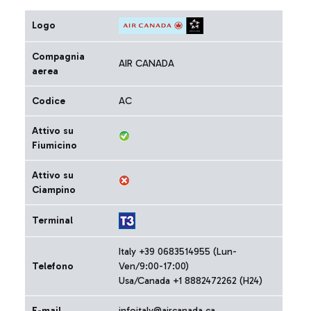
Logo
Compagnia
AIR CANADA
aerea
Codice
AC
Attivo su
Fiumicino
Attivo su
Ciampino
Terminal
Italy +39 0683514955 (Lun-
Telefono
Ven/9:00-17:00)
Usa/Canada +1 8882472262 (H24)
E-mail
infoitaly@aircanada.ca