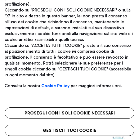
profilazione).
Cliccando su "PROSEGUI CON I SOLI COOKIE NECESSARI" o sulla
"X" in alto a destra in questo banner, lei non presta il consenso
all'uso dei cookie che richiedono il consenso, mantenendo le
impostazioni di default, e saranno installati sul suo dispositivo
esclusivamente i cookie funzionali alla navigazione sul sito web e i
Aeroporti di Roma S.p.A. - Società soggetta a direzione e
cookie analitici assimilabili a quelli tecnici.
coordinamento di Mundys S.p.A.
Cliccando su "ACCETTA TUTTI I COOKIE" presterà il suo consenso
al posizionamento di tutti i cookie ivi compresi cookie di
Codice fiscale e Registro delle Imprese di Roma 13032990155 P.
profilazione. Il consenso è facoltativo e può essere revocato in
IVA 06572251004
qualsiasi momento. Potrà selezionare le sue preferenze per i
Capitale sociale 62.224.743,00 int. vers.
singoli cookie cliccando su "GESTISCI I TUOI COOKIE" (accessibile
Sede legale: Via Pier Paolo Racchetti 1 - 00054 Fiumicino (RM)
in ogni momento dal sito).
telefono +39 06 65951
Privacy policy
Note legali
Consulta la nostra
Cookie Policy
per maggiori informazioni.
Mappa sito
Accessibilità
Roma FCO
L'aeroporto stellato
PROSEGUI CON I SOLI COOKIE NECESSARI
QUALITÀ
SOSTENIBILITÀ
INNOVAZIONE
GESTISCI I TUOI COOKIE