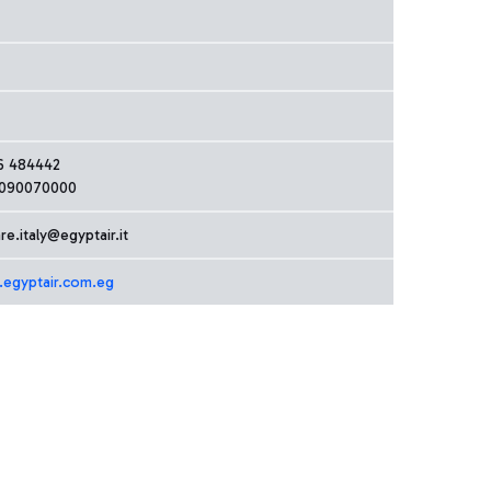
06 484442
 090070000
e.italy@egyptair.it
.egyptair.com.eg