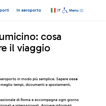
porti
In aeroporto
IT
Menu
iumicino: cosa
e il viaggio
l’aeroporto in modo più semplice. Sapere
cosa
e meglio tempi, documenti e spostamenti,
ternazionale di Roma e accompagna ogni giorno
ionali e internazionali. Arrivare informati