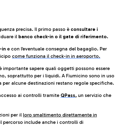
quenza precisa. Il primo passo è
consultare i
iduare il
banco check-in o il gate di riferimento.
-in
e con l’eventuale consegna del bagaglio. Per
icip
o
come funziona il check-in in aeroporto.
è importante sapere quali oggetti possono essere
o, soprattutto per i liquidi. A Fiumicino sono in uso
 per alcune destinazioni restano regole specifiche.
accesso ai controlli tramite
QPass
,
un servizio che
ioni per il
loro smaltimento direttamente in
il percorso include anche i controlli di