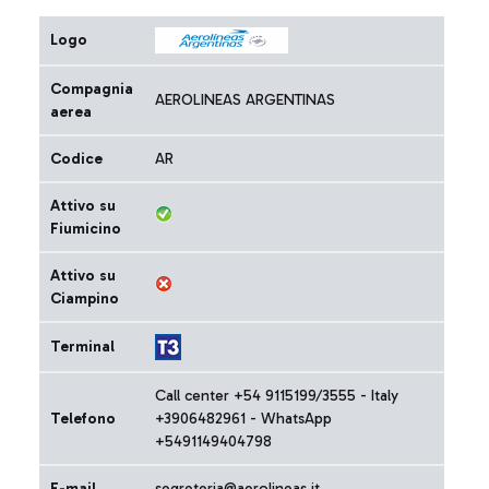
Logo
Compagnia
AEROLINEAS ARGENTINAS
aerea
Codice
AR
Attivo su
Fiumicino
Attivo su
Ciampino
Terminal
Call center +54 9115199/3555 - Italy
Telefono
+3906482961 - WhatsApp
+5491149404798
E-mail
segreteria@aerolineas.it