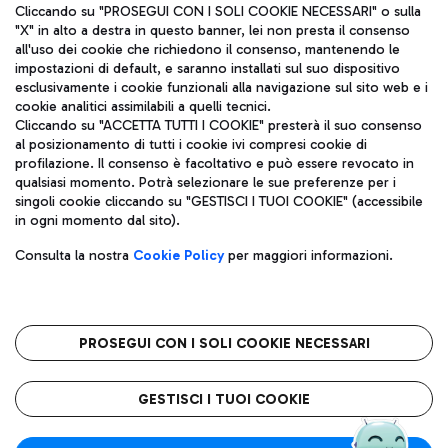
Cliccando su "PROSEGUI CON I SOLI COOKIE NECESSARI" o sulla
"X" in alto a destra in questo banner, lei non presta il consenso
all'uso dei cookie che richiedono il consenso, mantenendo le
impostazioni di default, e saranno installati sul suo dispositivo
esclusivamente i cookie funzionali alla navigazione sul sito web e i
Aeroporti di Roma S.p.A. - Società soggetta a direzione e
cookie analitici assimilabili a quelli tecnici.
coordinamento di Mundys S.p.A.
Cliccando su "ACCETTA TUTTI I COOKIE" presterà il suo consenso
al posizionamento di tutti i cookie ivi compresi cookie di
Codice fiscale e Registro delle Imprese di Roma 13032990155 P.
profilazione. Il consenso è facoltativo e può essere revocato in
IVA 06572251004
qualsiasi momento. Potrà selezionare le sue preferenze per i
Capitale sociale 62.224.743,00 int. vers.
singoli cookie cliccando su "GESTISCI I TUOI COOKIE" (accessibile
Sede legale: Via Pier Paolo Racchetti 1 - 00054 Fiumicino (RM)
in ogni momento dal sito).
telefono +39 06 65951
Privacy policy
Note legali
Consulta la nostra
Cookie Policy
per maggiori informazioni.
Mappa sito
Accessibilità
Roma FCO
L'aeroporto stellato
PROSEGUI CON I SOLI COOKIE NECESSARI
QUALITÀ
SOSTENIBILITÀ
INNOVAZIONE
GESTISCI I TUOI COOKIE