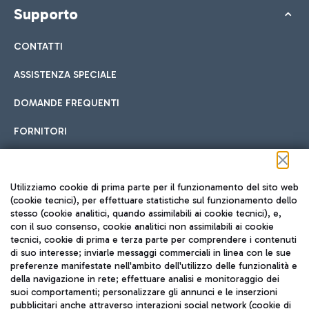
Supporto
CONTATTI
ASSISTENZA SPECIALE
DOMANDE FREQUENTI
FORNITORI
Seguici sui social
Utilizziamo cookie di prima parte per il funzionamento del sito web
(cookie tecnici), per effettuare statistiche sul funzionamento dello
stesso (cookie analitici, quando assimilabili ai cookie tecnici), e,
con il suo consenso, cookie analitici non assimilabili ai cookie
tecnici, cookie di prima e terza parte per comprendere i contenuti
di suo interesse; inviarle messaggi commerciali in linea con le sue
TRAVEL JOURNAL
preferenze manifestate nell'ambito dell'utilizzo delle funzionalità e
della navigazione in rete; effettuare analisi e monitoraggio dei
ITA
suoi comportamenti; personalizzare gli annunci e le inserzioni
pubblicitari anche attraverso interazioni social network (cookie di