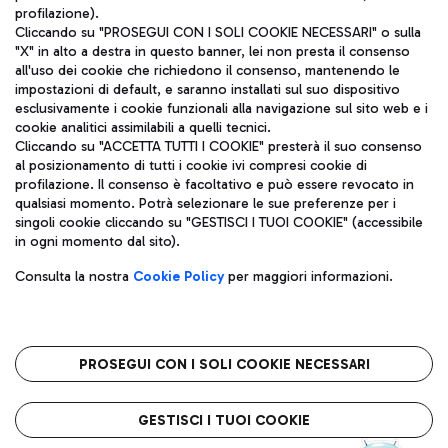
profilazione).
Cliccando su "PROSEGUI CON I SOLI COOKIE NECESSARI" o sulla
"X" in alto a destra in questo banner, lei non presta il consenso
all'uso dei cookie che richiedono il consenso, mantenendo le
impostazioni di default, e saranno installati sul suo dispositivo
esclusivamente i cookie funzionali alla navigazione sul sito web e i
Aeroporti di Roma S.p.A. - Società soggetta a direzione e
cookie analitici assimilabili a quelli tecnici.
coordinamento di Mundys S.p.A.
Cliccando su "ACCETTA TUTTI I COOKIE" presterà il suo consenso
al posizionamento di tutti i cookie ivi compresi cookie di
Codice fiscale e Registro delle Imprese di Roma 13032990155 P.
profilazione. Il consenso è facoltativo e può essere revocato in
IVA 06572251004
qualsiasi momento. Potrà selezionare le sue preferenze per i
Capitale sociale 62.224.743,00 int. vers.
singoli cookie cliccando su "GESTISCI I TUOI COOKIE" (accessibile
Sede legale: Via Pier Paolo Racchetti 1 - 00054 Fiumicino (RM)
in ogni momento dal sito).
telefono +39 06 65951
Privacy policy
Note legali
Consulta la nostra
Cookie Policy
per maggiori informazioni.
Mappa sito
Accessibilità
Roma FCO
L'aeroporto stellato
PROSEGUI CON I SOLI COOKIE NECESSARI
QUALITÀ
SOSTENIBILITÀ
INNOVAZIONE
GESTISCI I TUOI COOKIE