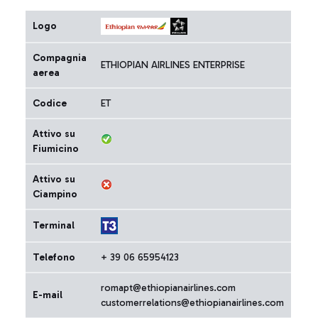
Logo
Compagnia
ETHIOPIAN AIRLINES ENTERPRISE
aerea
Codice
ET
Attivo su
Fiumicino
Attivo su
Ciampino
Terminal
Telefono
+ 39 06 65954123
romapt@ethiopianairlines.com
E-mail
customerrelations@ethiopianairlines.com