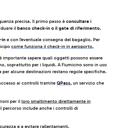
quenza precisa. Il primo passo è
consultare i
iduare il
banco check-in o il gate di riferimento.
-in
e con l’eventuale consegna del bagaglio. Per
icip
o
come funziona il check-in in aeroporto.
è importante sapere quali oggetti possono essere
o, soprattutto per i liquidi. A Fiumicino sono in uso
 per alcune destinazioni restano regole specifiche.
accesso ai controlli tramite
QPass
,
un servizio che
ioni per il
loro smaltimento direttamente in
il percorso include anche i controlli di
urezza e a evitare rallentamenti.