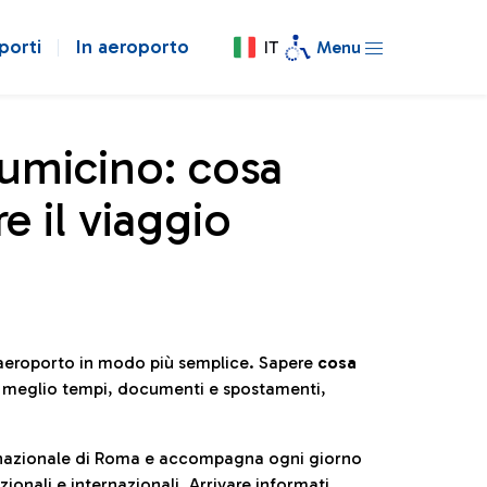
porti
In aeroporto
IT
Menu
iumicino: cosa
e il viaggio
l’aeroporto in modo più semplice. Sapere
cosa
e meglio tempi, documenti e spostamenti,
ternazionale di Roma e accompagna ogni giorno
ionali e internazionali. Arrivare informati