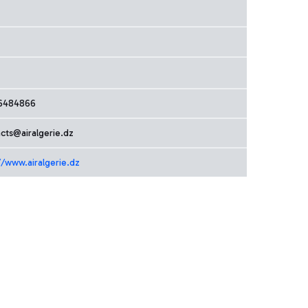
6484866
cts@airalgerie.dz
//www.airalgerie.dz