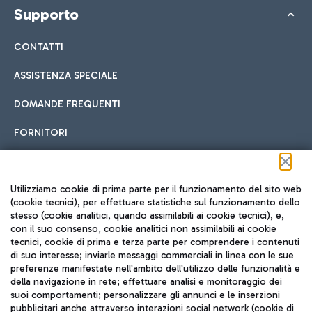
Supporto
CONTATTI
ASSISTENZA SPECIALE
DOMANDE FREQUENTI
FORNITORI
Seguici sui social
Utilizziamo cookie di prima parte per il funzionamento del sito web
(cookie tecnici), per effettuare statistiche sul funzionamento dello
stesso (cookie analitici, quando assimilabili ai cookie tecnici), e,
con il suo consenso, cookie analitici non assimilabili ai cookie
tecnici, cookie di prima e terza parte per comprendere i contenuti
di suo interesse; inviarle messaggi commerciali in linea con le sue
TRAVEL JOURNAL
preferenze manifestate nell'ambito dell'utilizzo delle funzionalità e
della navigazione in rete; effettuare analisi e monitoraggio dei
ITA
suoi comportamenti; personalizzare gli annunci e le inserzioni
pubblicitari anche attraverso interazioni social network (cookie di