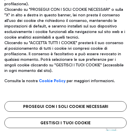
profilazione).
Cliccando su "PROSEGUI CON I SOLI COOKIE NECESSARI" o sulla
"X" in alto a destra in questo banner, lei non presta il consenso
all'uso dei cookie che richiedono il consenso, mantenendo le
impostazioni di default, e saranno installati sul suo dispositivo
esclusivamente i cookie funzionali alla navigazione sul sito web e i
Aeroporti di Roma S.p.A. - Società soggetta a direzione e
cookie analitici assimilabili a quelli tecnici.
coordinamento di Mundys S.p.A.
Cliccando su "ACCETTA TUTTI I COOKIE" presterà il suo consenso
al posizionamento di tutti i cookie ivi compresi cookie di
Codice fiscale e Registro delle Imprese di Roma 13032990155 P.
profilazione. Il consenso è facoltativo e può essere revocato in
IVA 06572251004
qualsiasi momento. Potrà selezionare le sue preferenze per i
Capitale sociale 62.224.743,00 int. vers.
singoli cookie cliccando su "GESTISCI I TUOI COOKIE" (accessibile
Sede legale: Via Pier Paolo Racchetti 1 - 00054 Fiumicino (RM)
in ogni momento dal sito).
telefono +39 06 65951
Privacy policy
Note legali
Consulta la nostra
Cookie Policy
per maggiori informazioni.
Mappa sito
Accessibilità
Roma FCO
L'aeroporto stellato
PROSEGUI CON I SOLI COOKIE NECESSARI
QUALITÀ
SOSTENIBILITÀ
INNOVAZIONE
GESTISCI I TUOI COOKIE