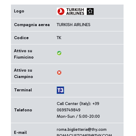
Logo
Compagnia aerea
TURKISH AIRLINES
Codice
TK
Attivo su
Fiumicino
Attivo su
Ciampino
Terminal
Call Center (Italy): +39
Telefono
0699749849
Mon-Sun / 5:00-20:00
roma.biglietteria@thy.com
E-mail
ROMACUSTOMER@THY.COM