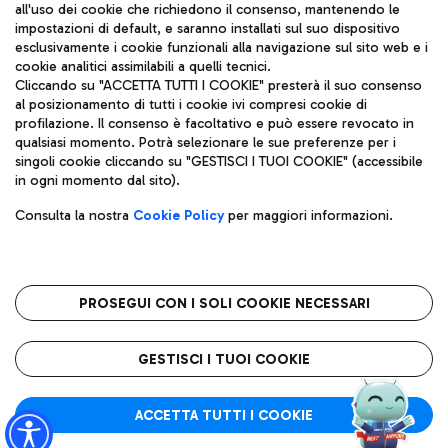
all'uso dei cookie che richiedono il consenso, mantenendo le
impostazioni di default, e saranno installati sul suo dispositivo
esclusivamente i cookie funzionali alla navigazione sul sito web e i
Aeroporti di Roma S.p.A. - Società soggetta a direzione e
cookie analitici assimilabili a quelli tecnici.
coordinamento di Mundys S.p.A.
Cliccando su "ACCETTA TUTTI I COOKIE" presterà il suo consenso
al posizionamento di tutti i cookie ivi compresi cookie di
Codice fiscale e Registro delle Imprese di Roma 13032990155 P.
profilazione. Il consenso è facoltativo e può essere revocato in
IVA 06572251004
qualsiasi momento. Potrà selezionare le sue preferenze per i
Capitale sociale 62.224.743,00 int. vers.
singoli cookie cliccando su "GESTISCI I TUOI COOKIE" (accessibile
Sede legale: Via Pier Paolo Racchetti 1 - 00054 Fiumicino (RM)
in ogni momento dal sito).
telefono +39 06 65951
Privacy policy
Note legali
Consulta la nostra
Cookie Policy
per maggiori informazioni.
Mappa sito
Accessibilità
Roma FCO
L'aeroporto stellato
PROSEGUI CON I SOLI COOKIE NECESSARI
QUALITÀ
SOSTENIBILITÀ
INNOVAZIONE
GESTISCI I TUOI COOKIE
ACCETTA TUTTI I COOKIE