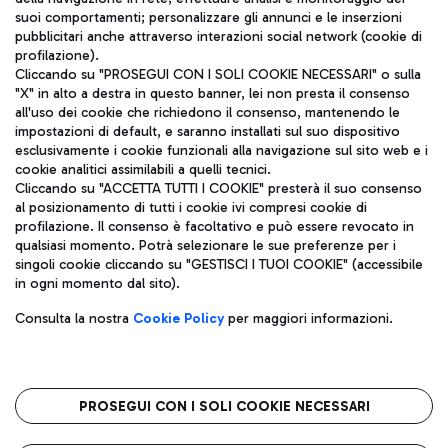
ITA
suoi comportamenti; personalizzare gli annunci e le inserzioni
pubblicitari anche attraverso interazioni social network (cookie di
profilazione).
Cliccando su "PROSEGUI CON I SOLI COOKIE NECESSARI" o sulla
"X" in alto a destra in questo banner, lei non presta il consenso
all'uso dei cookie che richiedono il consenso, mantenendo le
impostazioni di default, e saranno installati sul suo dispositivo
esclusivamente i cookie funzionali alla navigazione sul sito web e i
Aeroporti di Roma S.p.A. - Società soggetta a direzione e
cookie analitici assimilabili a quelli tecnici.
coordinamento di Mundys S.p.A.
Cliccando su "ACCETTA TUTTI I COOKIE" presterà il suo consenso
al posizionamento di tutti i cookie ivi compresi cookie di
Codice fiscale e Registro delle Imprese di Roma 13032990155 P.
profilazione. Il consenso è facoltativo e può essere revocato in
IVA 06572251004
qualsiasi momento. Potrà selezionare le sue preferenze per i
Capitale sociale 62.224.743,00 int. vers.
singoli cookie cliccando su "GESTISCI I TUOI COOKIE" (accessibile
Sede legale: Via Pier Paolo Racchetti 1 - 00054 Fiumicino (RM)
in ogni momento dal sito).
telefono +39 06 65951
Privacy policy
Note legali
Consulta la nostra
Cookie Policy
per maggiori informazioni.
Mappa sito
Accessibilità
Roma FCO
L'aeroporto stellato
PROSEGUI CON I SOLI COOKIE NECESSARI