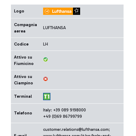
Logo
Compagnia
LUFTHANSA
aerea
Codice
LH
Attivo su
Fiumicino
Attivo su
Ciampino
Terminal
Italy: +39 089 9198000
Telefono
+49 (0)69 86799799
customer.relations@lufthansa.com;
E-mail
www.lufthansa.com/it/en/help-and-