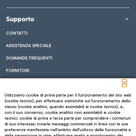
Supporto
CONTATTI
ASSISTENZA SPECIALE
DOMANDE FREQUENTI
FORNITORI
Seguici sui social
Utilizziamo cookie di prima parte per il funzionamento del sito web
(cookie tecnici), per effettuare statistiche sul funzionamento dello
stesso (cookie analitici, quando assimilabili ai cookie tecnici), e,
con il suo consenso, cookie analitici non assimilabili ai cookie
tecnici, cookie di prima e terza parte per comprendere i contenuti
di suo interesse; inviarle messaggi commerciali in linea con le sue
TRAVEL JOURNAL
preferenze manifestate nell'ambito dell'utilizzo delle funzionalità e
della navigazione in rete; effettuare analisi e monitoraggio dei