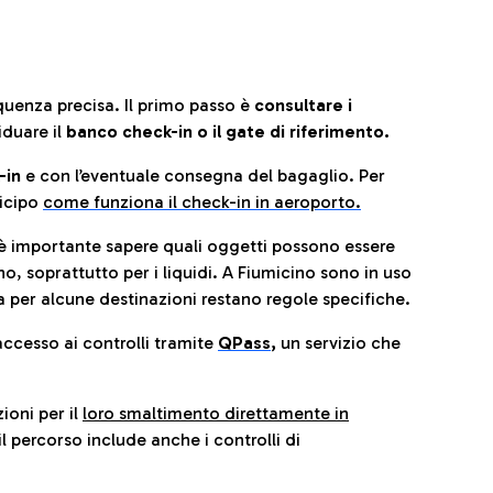
quenza precisa. Il primo passo è
consultare i
iduare il
banco check-in o il gate di riferimento.
-in
e con l’eventuale consegna del bagaglio. Per
icip
o
come funziona il check-in in aeroporto.
è importante sapere quali oggetti possono essere
o, soprattutto per i liquidi. A Fiumicino sono in uso
 per alcune destinazioni restano regole specifiche.
accesso ai controlli tramite
QPass
,
un servizio che
ioni per il
loro smaltimento direttamente in
il percorso include anche i controlli di