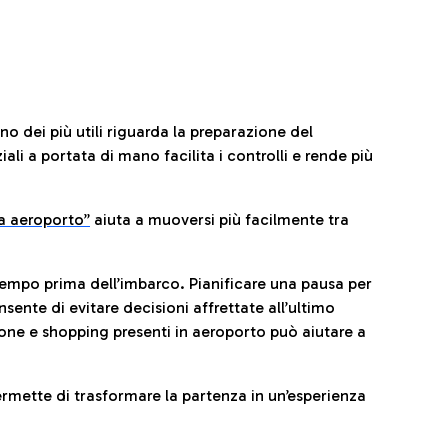
no dei più utili riguarda la preparazione del
li a portata di mano facilita i controlli e rende più
da aeroporto”
a
iuta a muoversi più facilmente tra
tempo prima dell’imbarco. Pianificare una pausa per
sente di evitare decisioni affrettate all’ultimo
one e shopping presenti in aeroporto può aiutare a
ermette di trasformare la partenza in un’esperienza