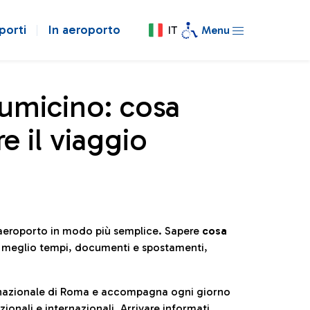
porti
In aeroporto
IT
Menu
iumicino: cosa
e il viaggio
l’aeroporto in modo più semplice. Sapere
cosa
e meglio tempi, documenti e spostamenti,
ternazionale di Roma e accompagna ogni giorno
ionali e internazionali. Arrivare informati