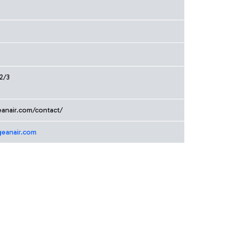
2/3
eanair.com/contact/
geanair.com