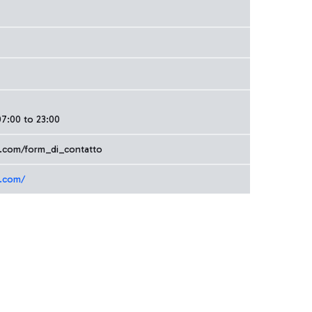
7:00 to 23:00
ia.com/form_di_contatto
a.com/