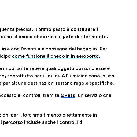
quenza precisa. Il primo passo è
consultare i
iduare il
banco check-in o il gate di riferimento.
-in
e con l’eventuale consegna del bagaglio. Per
icip
o
come funziona il check-in in aeroporto.
è importante sapere quali oggetti possono essere
o, soprattutto per i liquidi. A Fiumicino sono in uso
 per alcune destinazioni restano regole specifiche.
accesso ai controlli tramite
QPass
,
un servizio che
ioni per il
loro smaltimento direttamente in
il percorso include anche i controlli di