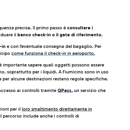
quenza precisa. Il primo passo è
consultare i
iduare il
banco check-in o il gate di riferimento.
-in
e con l’eventuale consegna del bagaglio. Per
icip
o
come funziona il check-in in aeroporto.
è importante sapere quali oggetti possono essere
o, soprattutto per i liquidi. A Fiumicino sono in uso
 per alcune destinazioni restano regole specifiche.
accesso ai controlli tramite
QPass
,
un servizio che
ioni per il
loro smaltimento direttamente in
il percorso include anche i controlli di