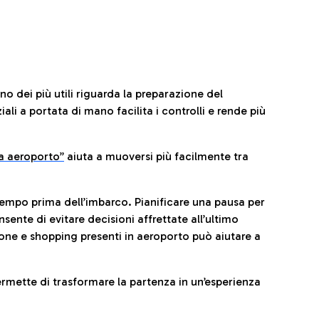
no dei più utili riguarda la preparazione del
li a portata di mano facilita i controlli e rende più
da aeroporto”
a
iuta a muoversi più facilmente tra
tempo prima dell’imbarco. Pianificare una pausa per
sente di evitare decisioni affrettate all’ultimo
one e shopping presenti in aeroporto può aiutare a
ermette di trasformare la partenza in un’esperienza