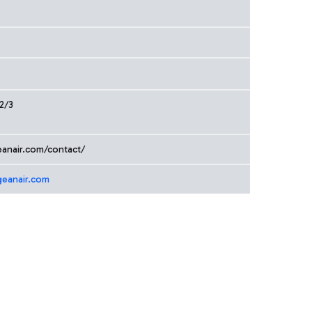
2/3
eanair.com/contact/
geanair.com