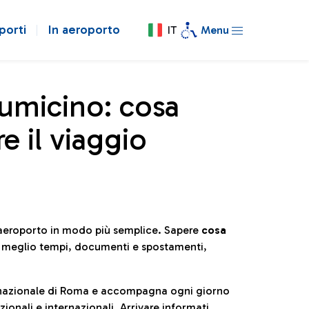
porti
In aeroporto
IT
Menu
iumicino: cosa
e il viaggio
l’aeroporto in modo più semplice. Sapere
cosa
e meglio tempi, documenti e spostamenti,
ternazionale di Roma e accompagna ogni giorno
ionali e internazionali. Arrivare informati