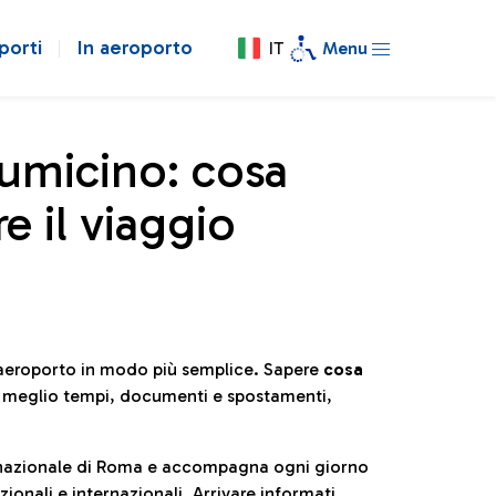
porti
In aeroporto
IT
Menu
iumicino: cosa
e il viaggio
l’aeroporto in modo più semplice. Sapere
cosa
e meglio tempi, documenti e spostamenti,
ternazionale di Roma e accompagna ogni giorno
ionali e internazionali. Arrivare informati