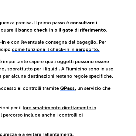
quenza precisa. Il primo passo è
consultare i
iduare il
banco check-in o il gate di riferimento.
-in
e con l’eventuale consegna del bagaglio. Per
icip
o
come funziona il check-in in aeroporto.
è importante sapere quali oggetti possono essere
o, soprattutto per i liquidi. A Fiumicino sono in uso
 per alcune destinazioni restano regole specifiche.
accesso ai controlli tramite
QPass
,
un servizio che
ioni per il
loro smaltimento direttamente in
il percorso include anche i controlli di
urezza e a evitare rallentamenti.