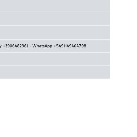
taly +3906482961 - WhatsApp +5491149404798