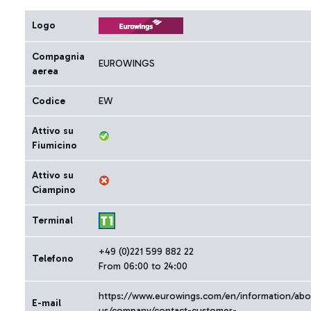
Logo
Compagnia
EUROWINGS
aerea
Codice
EW
Attivo su
Fiumicino
Attivo su
Ciampino
Terminal
+49 (0)221 599 882 22
Telefono
From 06:00 to 24:00
https://www.eurowings.com/en/information/abo
E-mail
us/company/contact-customer-