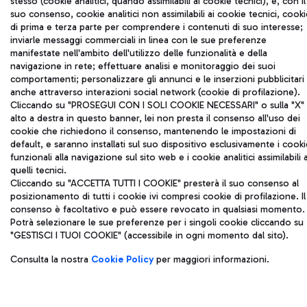
stesso (cookie analitici, quando assimilabili ai cookie tecnici), e, con il
suo consenso, cookie analitici non assimilabili ai cookie tecnici, cooki
di prima e terza parte per comprendere i contenuti di suo interesse;
inviarle messaggi commerciali in linea con le sue preferenze
manifestate nell'ambito dell'utilizzo delle funzionalità e della
navigazione in rete; effettuare analisi e monitoraggio dei suoi
comportamenti; personalizzare gli annunci e le inserzioni pubblicitari
anche attraverso interazioni social network (cookie di profilazione).
Cliccando su "PROSEGUI CON I SOLI COOKIE NECESSARI" o sulla "X" 
alto a destra in questo banner, lei non presta il consenso all'uso dei
cookie che richiedono il consenso, mantenendo le impostazioni di
default, e saranno installati sul suo dispositivo esclusivamente i cooki
funzionali alla navigazione sul sito web e i cookie analitici assimilabili 
quelli tecnici.
Cliccando su "ACCETTA TUTTI I COOKIE" presterà il suo consenso al
posizionamento di tutti i cookie ivi compresi cookie di profilazione. Il
consenso è facoltativo e può essere revocato in qualsiasi momento.
Potrà selezionare le sue preferenze per i singoli cookie cliccando su
"GESTISCI I TUOI COOKIE" (accessibile in ogni momento dal sito).
Consulta la nostra
Cookie Policy
per maggiori informazioni.