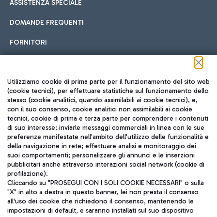
ASSISTENZA SPECIALE
DOMANDE FREQUENTI
FORNITORI
Seguici sui social
Utilizziamo cookie di prima parte per il funzionamento del sito web
(cookie tecnici), per effettuare statistiche sul funzionamento dello
stesso (cookie analitici, quando assimilabili ai cookie tecnici), e,
con il suo consenso, cookie analitici non assimilabili ai cookie
tecnici, cookie di prima e terza parte per comprendere i contenuti
di suo interesse; inviarle messaggi commerciali in linea con le sue
TRAVEL JOURNAL
preferenze manifestate nell'ambito dell'utilizzo delle funzionalità e
della navigazione in rete; effettuare analisi e monitoraggio dei
ITA
suoi comportamenti; personalizzare gli annunci e le inserzioni
pubblicitari anche attraverso interazioni social network (cookie di
profilazione).
Cliccando su "PROSEGUI CON I SOLI COOKIE NECESSARI" o sulla
"X" in alto a destra in questo banner, lei non presta il consenso
all'uso dei cookie che richiedono il consenso, mantenendo le
impostazioni di default, e saranno installati sul suo dispositivo