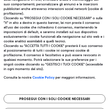
ITA
suoi comportamenti; personalizzare gli annunci e le inserzioni
pubblicitari anche attraverso interazioni social network (cookie di
profilazione).
Cliccando su "PROSEGUI CON I SOLI COOKIE NECESSARI" o sulla
"X" in alto a destra in questo banner, lei non presta il consenso
all'uso dei cookie che richiedono il consenso, mantenendo le
impostazioni di default, e saranno installati sul suo dispositivo
esclusivamente i cookie funzionali alla navigazione sul sito web e i
Aeroporti di Roma S.p.A. - Società soggetta a direzione e
cookie analitici assimilabili a quelli tecnici.
coordinamento di Mundys S.p.A.
Cliccando su "ACCETTA TUTTI I COOKIE" presterà il suo consenso
al posizionamento di tutti i cookie ivi compresi cookie di
Codice fiscale e Registro delle Imprese di Roma 13032990155 P.
profilazione. Il consenso è facoltativo e può essere revocato in
IVA 06572251004
qualsiasi momento. Potrà selezionare le sue preferenze per i
Capitale sociale 62.224.743,00 int. vers.
singoli cookie cliccando su "GESTISCI I TUOI COOKIE" (accessibile
Sede legale: Via Pier Paolo Racchetti 1 - 00054 Fiumicino (RM)
in ogni momento dal sito).
telefono +39 06 65951
Privacy policy
Note legali
Consulta la nostra
Cookie Policy
per maggiori informazioni.
Mappa sito
Accessibilità
Roma FCO
L'aeroporto stellato
PROSEGUI CON I SOLI COOKIE NECESSARI