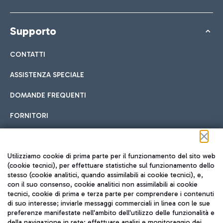
Supporto
CONTATTI
ASSISTENZA SPECIALE
DOMANDE FREQUENTI
FORNITORI
Seguici sui social
Utilizziamo cookie di prima parte per il funzionamento del sito web
(cookie tecnici), per effettuare statistiche sul funzionamento dello
stesso (cookie analitici, quando assimilabili ai cookie tecnici), e,
con il suo consenso, cookie analitici non assimilabili ai cookie
tecnici, cookie di prima e terza parte per comprendere i contenuti
di suo interesse; inviarle messaggi commerciali in linea con le sue
TRAVEL JOURNAL
preferenze manifestate nell'ambito dell'utilizzo delle funzionalità e
della navigazione in rete; effettuare analisi e monitoraggio dei