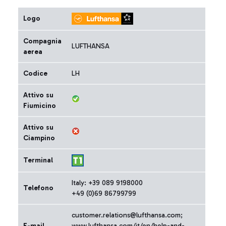
Logo
Compagnia
LUFTHANSA
aerea
Codice
LH
Attivo su
Fiumicino
Attivo su
Ciampino
Terminal
Italy: +39 089 9198000
Telefono
+49 (0)69 86799799
customer.relations@lufthansa.com;
E-mail
www.lufthansa.com/it/en/help-and-