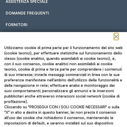
ASSISTENZA SPECIALE
DOMANDE FREQUENTI
FORNITORI
Seguici sui social
Utilizziamo cookie di prima parte per il funzionamento del sito web
(cookie tecnici), per effettuare statistiche sul funzionamento dello
stesso (cookie analitici, quando assimilabili ai cookie tecnici), e,
con il suo consenso, cookie analitici non assimilabili ai cookie
tecnici, cookie di prima e terza parte per comprendere i contenuti
di suo interesse; inviarle messaggi commerciali in linea con le sue
TRAVEL JOURNAL
preferenze manifestate nell'ambito dell'utilizzo delle funzionalità e
della navigazione in rete; effettuare analisi e monitoraggio dei
ITA
suoi comportamenti; personalizzare gli annunci e le inserzioni
pubblicitari anche attraverso interazioni social network (cookie di
profilazione).
Cliccando su "PROSEGUI CON I SOLI COOKIE NECESSARI" o sulla
"X" in alto a destra in questo banner, lei non presta il consenso
all'uso dei cookie che richiedono il consenso, mantenendo le
impostazioni di default, e saranno installati sul suo dispositivo