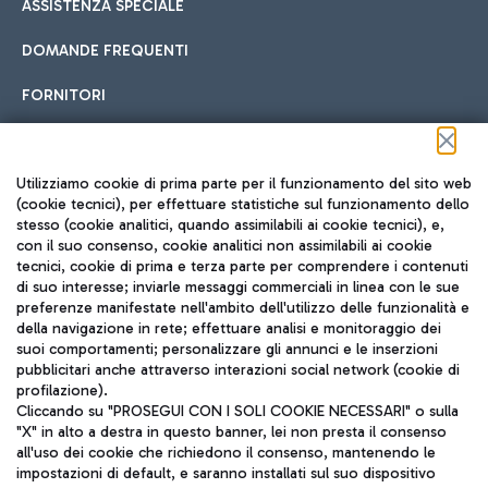
ASSISTENZA SPECIALE
DOMANDE FREQUENTI
FORNITORI
Seguici sui social
Utilizziamo cookie di prima parte per il funzionamento del sito web
(cookie tecnici), per effettuare statistiche sul funzionamento dello
stesso (cookie analitici, quando assimilabili ai cookie tecnici), e,
con il suo consenso, cookie analitici non assimilabili ai cookie
tecnici, cookie di prima e terza parte per comprendere i contenuti
di suo interesse; inviarle messaggi commerciali in linea con le sue
TRAVEL JOURNAL
preferenze manifestate nell'ambito dell'utilizzo delle funzionalità e
della navigazione in rete; effettuare analisi e monitoraggio dei
ITA
suoi comportamenti; personalizzare gli annunci e le inserzioni
pubblicitari anche attraverso interazioni social network (cookie di
profilazione).
Cliccando su "PROSEGUI CON I SOLI COOKIE NECESSARI" o sulla
"X" in alto a destra in questo banner, lei non presta il consenso
all'uso dei cookie che richiedono il consenso, mantenendo le
impostazioni di default, e saranno installati sul suo dispositivo