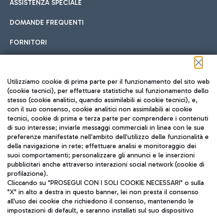
ASSISTENZA SPECIALE
DOMANDE FREQUENTI
FORNITORI
Seguici sui social
Utilizziamo cookie di prima parte per il funzionamento del sito web
(cookie tecnici), per effettuare statistiche sul funzionamento dello
stesso (cookie analitici, quando assimilabili ai cookie tecnici), e,
con il suo consenso, cookie analitici non assimilabili ai cookie
tecnici, cookie di prima e terza parte per comprendere i contenuti
di suo interesse; inviarle messaggi commerciali in linea con le sue
TRAVEL JOURNAL
preferenze manifestate nell'ambito dell'utilizzo delle funzionalità e
della navigazione in rete; effettuare analisi e monitoraggio dei
ITA
suoi comportamenti; personalizzare gli annunci e le inserzioni
pubblicitari anche attraverso interazioni social network (cookie di
profilazione).
Cliccando su "PROSEGUI CON I SOLI COOKIE NECESSARI" o sulla
"X" in alto a destra in questo banner, lei non presta il consenso
all'uso dei cookie che richiedono il consenso, mantenendo le
impostazioni di default, e saranno installati sul suo dispositivo