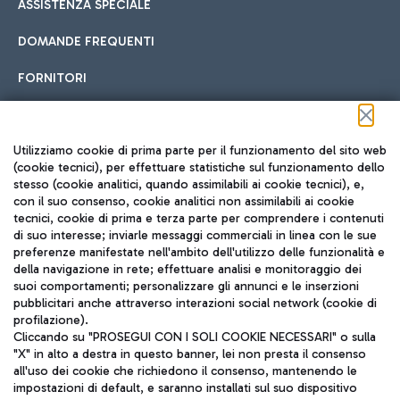
ASSISTENZA SPECIALE
DOMANDE FREQUENTI
FORNITORI
Seguici sui social
Utilizziamo cookie di prima parte per il funzionamento del sito web
(cookie tecnici), per effettuare statistiche sul funzionamento dello
stesso (cookie analitici, quando assimilabili ai cookie tecnici), e,
con il suo consenso, cookie analitici non assimilabili ai cookie
tecnici, cookie di prima e terza parte per comprendere i contenuti
di suo interesse; inviarle messaggi commerciali in linea con le sue
TRAVEL JOURNAL
preferenze manifestate nell'ambito dell'utilizzo delle funzionalità e
della navigazione in rete; effettuare analisi e monitoraggio dei
ITA
suoi comportamenti; personalizzare gli annunci e le inserzioni
pubblicitari anche attraverso interazioni social network (cookie di
profilazione).
Cliccando su "PROSEGUI CON I SOLI COOKIE NECESSARI" o sulla
"X" in alto a destra in questo banner, lei non presta il consenso
all'uso dei cookie che richiedono il consenso, mantenendo le
impostazioni di default, e saranno installati sul suo dispositivo