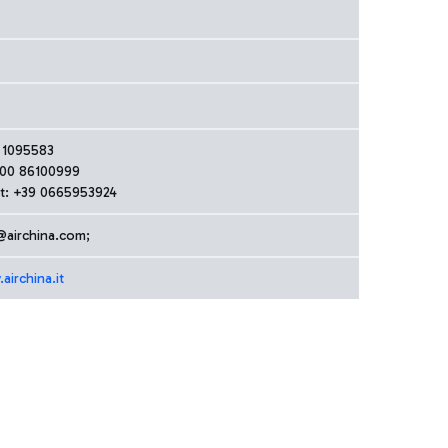
 1095583
800 86100999
t: +39 0665953924
airchina.com;
airchina.it