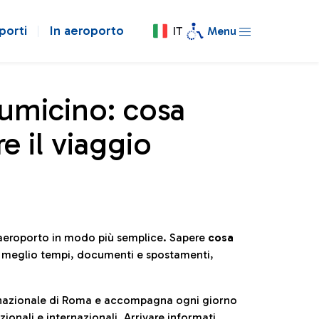
porti
In aeroporto
IT
Menu
iumicino: cosa
e il viaggio
l’aeroporto in modo più semplice. Sapere
cosa
e meglio tempi, documenti e spostamenti,
ternazionale di Roma e accompagna ogni giorno
ionali e internazionali. Arrivare informati