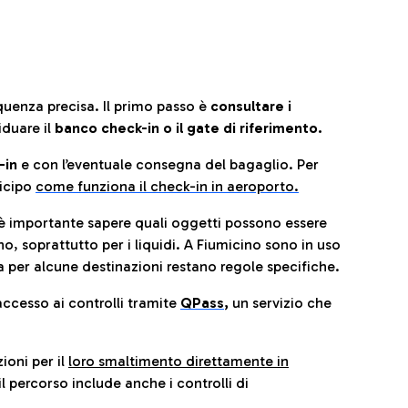
quenza precisa. Il primo passo è
consultare i
iduare il
banco check-in o il gate di riferimento.
-in
e con l’eventuale consegna del bagaglio. Per
icip
o
come funziona il check-in in aeroporto.
è importante sapere quali oggetti possono essere
o, soprattutto per i liquidi. A Fiumicino sono in uso
 per alcune destinazioni restano regole specifiche.
accesso ai controlli tramite
QPass
,
un servizio che
ioni per il
loro smaltimento direttamente in
il percorso include anche i controlli di