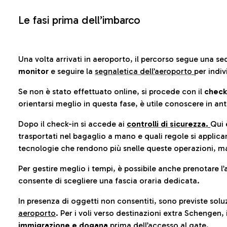
Le fasi prima dell’imbarco
Una volta arrivati in aeroporto, il percorso segue una se
monitor
e seguire la
segnaletica dell’aeroporto
per indiv
Se non è stato effettuato online, si procede con il
check
orientarsi meglio in questa fase, è utile conoscere in ant
Dopo il check-in si accede ai
controlli di sicurezza.
Qui 
trasportati nel bagaglio a mano e quali regole si applican
tecnologie che rendono più snelle queste operazioni, ma
Per gestire meglio i tempi, è possibile anche prenotare l’
consente di scegliere una fascia oraria dedicata.
In presenza di oggetti non consentiti, sono previste soluz
aeroporto
. Per i voli verso destinazioni extra Schengen, 
immigrazione e dogana
prima dell’accesso al gate.