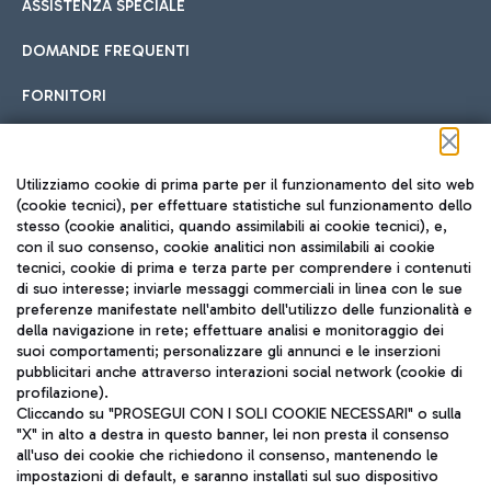
ASSISTENZA SPECIALE
DOMANDE FREQUENTI
FORNITORI
Seguici sui social
Utilizziamo cookie di prima parte per il funzionamento del sito web
(cookie tecnici), per effettuare statistiche sul funzionamento dello
stesso (cookie analitici, quando assimilabili ai cookie tecnici), e,
con il suo consenso, cookie analitici non assimilabili ai cookie
tecnici, cookie di prima e terza parte per comprendere i contenuti
di suo interesse; inviarle messaggi commerciali in linea con le sue
TRAVEL JOURNAL
preferenze manifestate nell'ambito dell'utilizzo delle funzionalità e
della navigazione in rete; effettuare analisi e monitoraggio dei
ITA
suoi comportamenti; personalizzare gli annunci e le inserzioni
pubblicitari anche attraverso interazioni social network (cookie di
profilazione).
Cliccando su "PROSEGUI CON I SOLI COOKIE NECESSARI" o sulla
"X" in alto a destra in questo banner, lei non presta il consenso
all'uso dei cookie che richiedono il consenso, mantenendo le
impostazioni di default, e saranno installati sul suo dispositivo